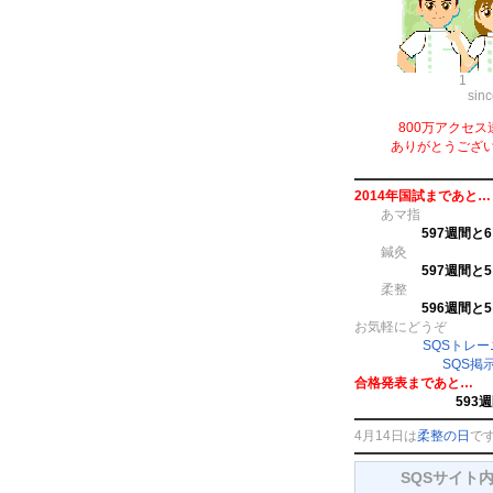
1
sin
800万アクセス
ありがとうござ
2014年国試まであと…
あマ指
597週間と
鍼灸
597週間と
柔整
596週間と
お気軽にどうぞ
SQSトレ
SQS掲
合格発表まであと…
593
4月14日は
柔整の日
で
SQSサイト