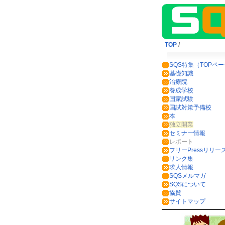
TOP
/
SQS特集（TOPペ
基礎知識
治療院
養成学校
国家試験
国試対策予備校
本
独立開業
セミナー情報
レポート
フリーPressリリー
リンク集
求人情報
SQSメルマガ
SQSについて
協賛
サイトマップ