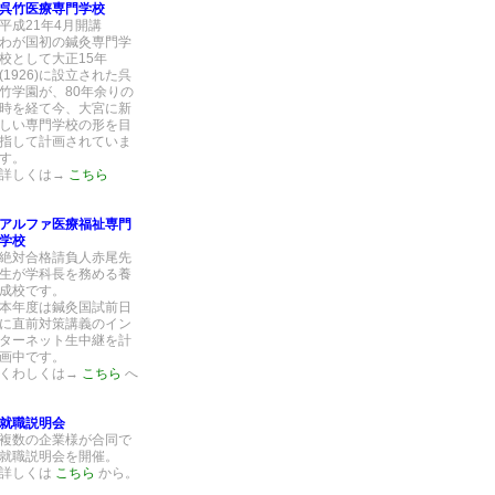
呉竹医療専門学校
平成21年4月開講
わが国初の鍼灸専門学
校として大正15年
(1926)に設立された呉
竹学園が、80年余りの
時を経て今、大宮に新
しい専門学校の形を目
指して計画されていま
す。
詳しくは→
こちら
アルファ医療福祉専門
学校
絶対合格請負人赤尾先
生が学科長を務める養
成校です。
本年度は鍼灸国試前日
に直前対策講義のイン
ターネット生中継を計
画中です。
くわしくは→
こちら
へ
就職説明会
複数の企業様が合同で
就職説明会を開催。
詳しくは
こちら
から。