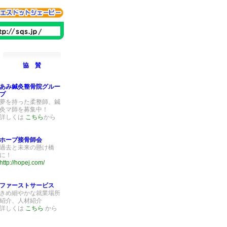
協 賛
あみ鍼灸整骨院グルー
プ
夢を持った柔整師、鍼
灸マ師を募集中！
詳しくは
こちら
から
ホープ接骨師会
過去と未来の懸け橋
に！
http://hopej.com/
ファーストサービス
きめ細やかな就業場所
紹介、人材紹介
詳しくは
こちら
から