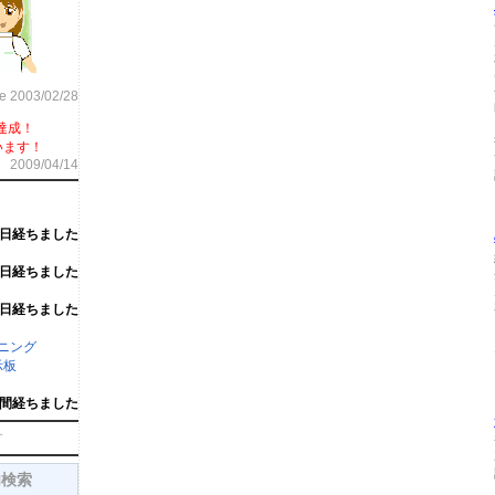
ce 2003/02/28
達成！
います！
2009/04/14
6日経ちました
5日経ちました
5日経ちました
ーニング
示板
週間経ちました
す
内検索