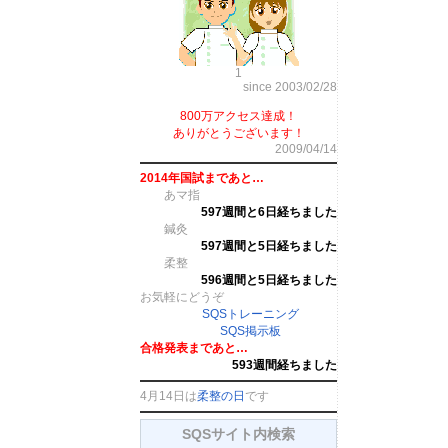
1
since 2003/02/28
800万アクセス達成！
ありがとうございます！
2009/04/14
2014年国試まであと…
あマ指
597週間と6日経ちました
鍼灸
597週間と5日経ちました
柔整
596週間と5日経ちました
お気軽にどうぞ
SQSトレーニング
SQS掲示板
合格発表まであと…
593週間経ちました
4月14日は
柔整の日
です
SQSサイト内検索