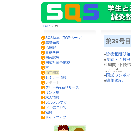
TOP
/
/ 39
SQS特集（TOPページ）
第39号
基礎知識
治療院
養成学校
●
診療報酬明細
国家試験
●
期間・回数制
国試対策予備校
※期間・回数
本
しました。
独立開業
●
国試ワンポイ
セミナー情報
●
編集後記
レポート
フリーPressリリース
リンク集
求人情報
SQSメルマガ
SQSについて
協賛
サイトマップ