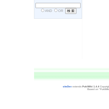
AND
OR
siteDev
extends
PukiWiki 1.4.4
Copyrig
Based on "PukiWiki