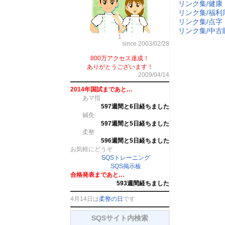
リンク集/健康
リンク集/福利
リンク集/点字
リンク集/中古
1
since 2003/02/28
800万アクセス達成！
ありがとうございます！
2009/04/14
2014年国試まであと…
あマ指
597週間と6日経ちました
鍼灸
597週間と5日経ちました
柔整
596週間と5日経ちました
お気軽にどうぞ
SQSトレーニング
SQS掲示板
合格発表まであと…
593週間経ちました
4月14日は
柔整の日
です
SQSサイト内検索