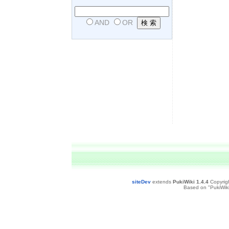
AND
OR
siteDev
extends
PukiWiki 1.4.4
Copyrig
Based on "PukiWiki