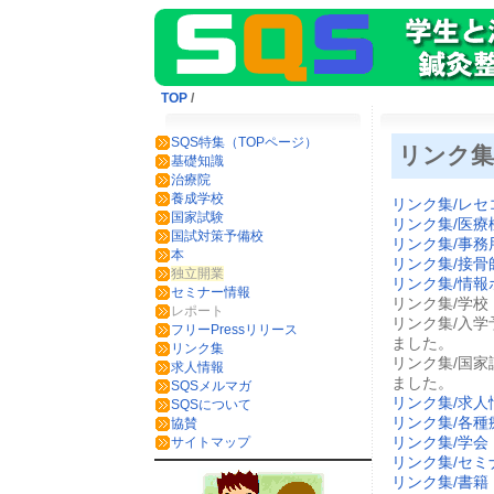
TOP
/
SQS特集（TOPページ）
リンク
基礎知識
治療院
養成学校
リンク集/レセ
国家試験
リンク集/医療
国試対策予備校
リンク集/事務
本
リンク集/接骨
独立開業
リンク集/情報
セミナー情報
リンク集/学校
レポート
リンク集/入学
フリーPressリリース
ました。
リンク集
リンク集/国家
求人情報
ました。
SQSメルマガ
リンク集/求人
SQSについて
リンク集/各種
協賛
リンク集/学会
サイトマップ
リンク集/セミ
リンク集/書籍