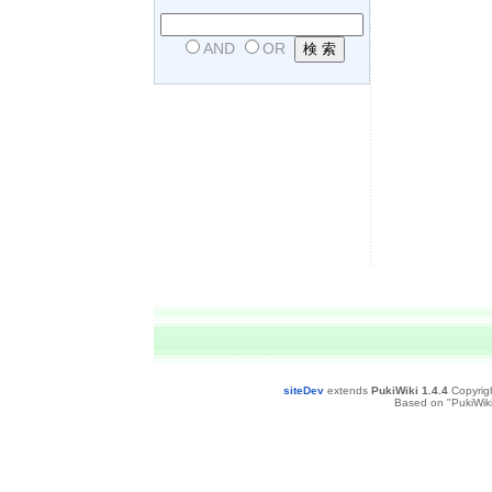
AND
OR
siteDev
extends
PukiWiki 1.4.4
Copyrig
Based on "PukiWiki