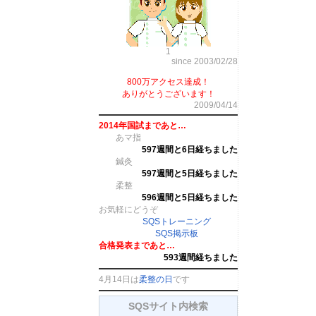
1
since 2003/02/28
800万アクセス達成！
ありがとうございます！
2009/04/14
2014年国試まであと…
あマ指
597週間と6日経ちました
鍼灸
597週間と5日経ちました
柔整
596週間と5日経ちました
お気軽にどうぞ
SQSトレーニング
SQS掲示板
合格発表まであと…
593週間経ちました
4月14日は
柔整の日
です
SQSサイト内検索