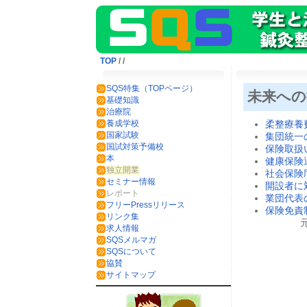
TOP
/
/
SQS特集（TOPページ）
未来へ
基礎知識
治療院
養成学校
柔整療養
国家試験
集団統一
国試対策予備校
保険取扱
本
健康保険
独立開業
社会保険
セミナー情報
開設者に
レポート
業団代表
フリーPressリリース
保険免責
リンク集
求人情報
SQSメルマガ
SQSについて
協賛
サイトマップ