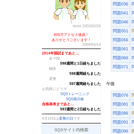
問題036
問題041
問題046
1
since 2003/02/28
問題051
800万アクセス達成！
問題056
ありがとうございます！
2009/04/14
問題061
2014年国試まであと…
問題066
あマ指
598週間と1日経ちました
問題071
鍼灸
598週間経ちました
柔整
午後
597週間経ちました
お気軽にどうぞ
SQSトレーニング
問題076
SQS掲示板
問題081
合格発表まであと…
593週間と2日経ちました
問題086
4月14日は
柔整の日
です
問題091
SQSサイト内検索
問題096