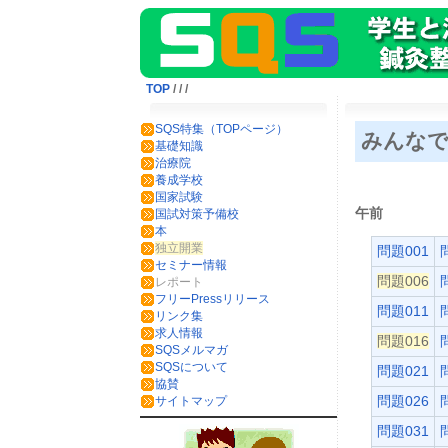
TOP
/
/
/
SQS特集（TOPページ）
みんなで
基礎知識
治療院
養成学校
国家試験
午前
国試対策予備校
本
独立開業
問題001
セミナー情報
問題006
レポート
フリーPressリリース
問題011
リンク集
求人情報
問題016
SQSメルマガ
SQSについて
問題021
協賛
問題026
サイトマップ
問題031