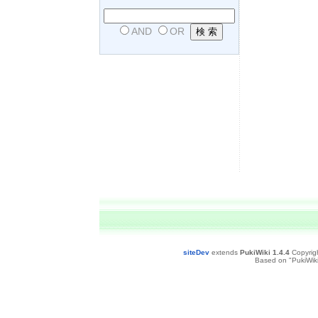
AND
OR
siteDev
extends
PukiWiki 1.4.4
Copyrig
Based on "PukiWiki