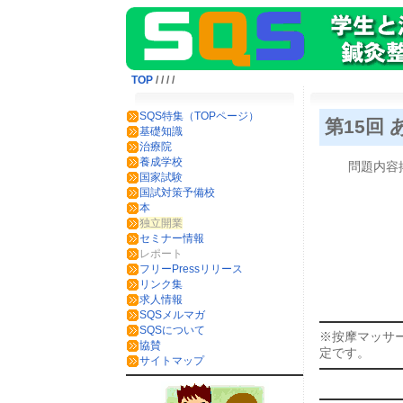
TOP
/
/
/
/
SQS特集（TOPページ）
第15回
基礎知識
治療院
養成学校
問題内容
国家試験
国試対策予備校
本
独立開業
セミナー情報
レポート
フリーPressリリース
リンク集
求人情報
SQSメルマガ
SQSについて
※按摩マッサ
協賛
定です。
サイトマップ