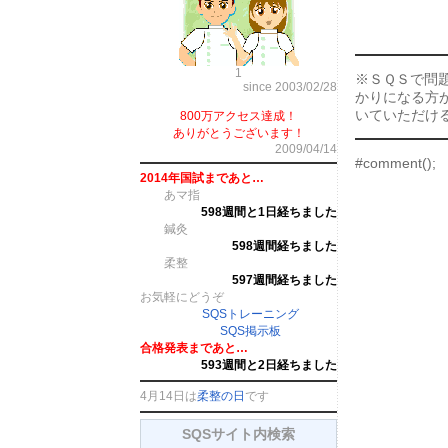
1
※ＳＱＳで問
since 2003/02/28
かりになる方
いていただけ
800万アクセス達成！
ありがとうございます！
2009/04/14
#comment();
2014年国試まであと…
あマ指
598週間と1日経ちました
鍼灸
598週間経ちました
柔整
597週間経ちました
お気軽にどうぞ
SQSトレーニング
SQS掲示板
合格発表まであと…
593週間と2日経ちました
4月14日は
柔整の日
です
SQSサイト内検索