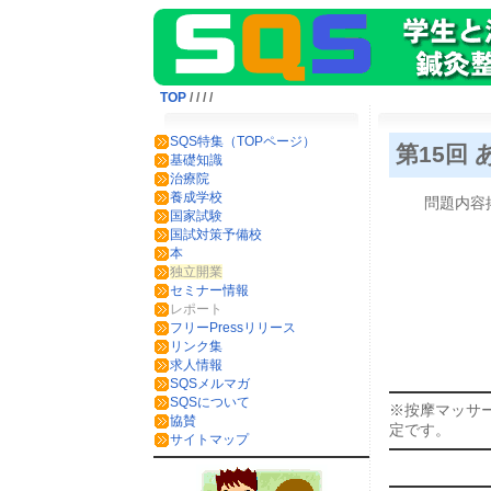
TOP
/
/
/
/
SQS特集（TOPページ）
第15回
基礎知識
治療院
養成学校
問題内容
国家試験
国試対策予備校
本
独立開業
セミナー情報
レポート
フリーPressリリース
リンク集
求人情報
SQSメルマガ
SQSについて
※按摩マッサ
協賛
定です。
サイトマップ