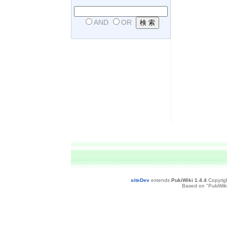
AND
OR
siteDev
extends
PukiWiki 1.4.4
Copyrig
Based on "PukiWiki