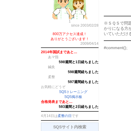
1
※ＳＱＳで問
since 2003/02/28
かりになる方
いていただけ
800万アクセス達成！
ありがとうございます！
2009/04/14
#comment();
2014年国試まであと…
あマ指
598週間と1日経ちました
鍼灸
598週間経ちました
柔整
597週間経ちました
お気軽にどうぞ
SQSトレーニング
SQS掲示板
合格発表まであと…
593週間と2日経ちました
4月14日は
柔整の日
です
SQSサイト内検索