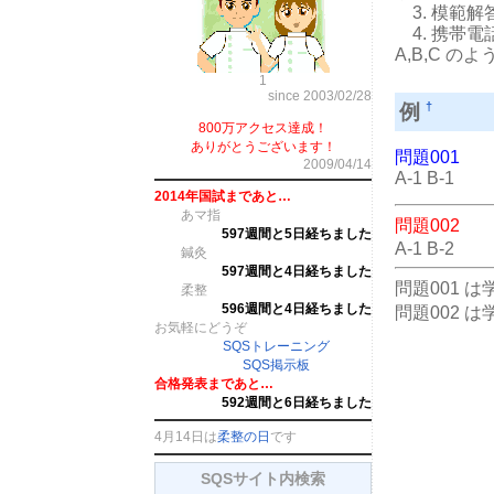
3. 模範
4. 携帯
A,B,C の
1
since 2003/02/28
†
例
800万アクセス達成！
ありがとうございます！
問題001
2009/04/14
A-1 B-1
2014年国試まであと…
あマ指
問題002
597週間と5日経ちました
A-1 B-2
鍼灸
597週間と4日経ちました
問題001 
柔整
596週間と4日経ちました
問題002 
お気軽にどうぞ
SQSトレーニング
SQS掲示板
合格発表まであと…
592週間と6日経ちました
4月14日は
柔整の日
です
SQSサイト内検索