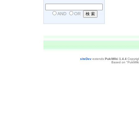
AND
OR
siteDev
extends
PukiWiki 1.4.4
Copyrig
Based on "PukiWiki