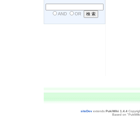
AND
OR
siteDev
extends
PukiWiki 1.4.4
Copyrig
Based on "PukiWiki