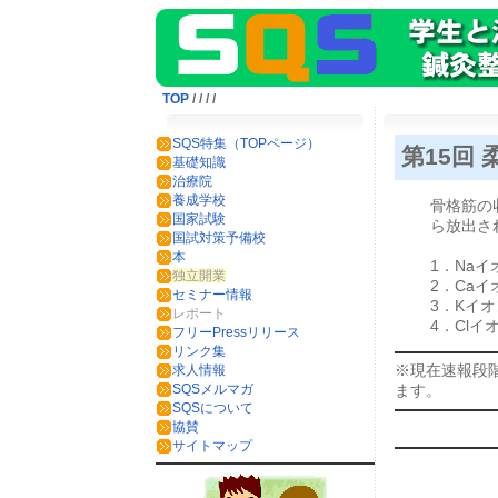
TOP
/
/
/
/
SQS特集（TOPページ）
第15回
基礎知識
治療院
養成学校
骨格筋の
国家試験
ら放出さ
国試対策予備校
本
1．Naイ
独立開業
2．Caイ
セミナー情報
3．Kイオ
レポート
4．Clイ
フリーPressリリース
リンク集
※現在速報段
求人情報
ます。
SQSメルマガ
SQSについて
協賛
サイトマップ