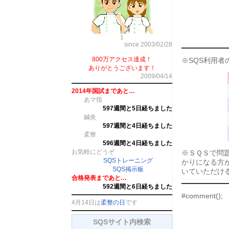
1
since 2003/02/28
800万アクセス達成！
※SQS利用者
ありがとうございます！
2009/04/14
2014年国試まであと…
あマ指
597週間と5日経ちました
鍼灸
597週間と4日経ちました
柔整
596週間と4日経ちました
お気軽にどうぞ
※ＳＱＳで問
SQSトレーニング
かりになる方
SQS掲示板
いていただけ
合格発表まであと…
592週間と6日経ちました
#comment();
4月14日は
柔整の日
です
SQSサイト内検索