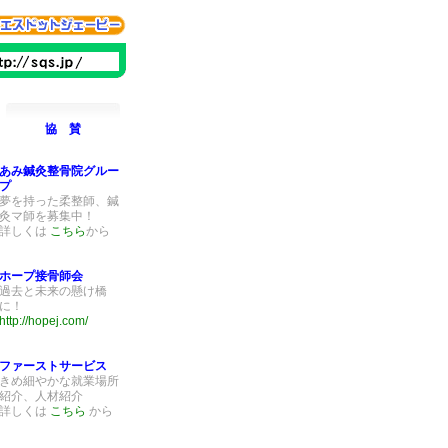
協 賛
あみ鍼灸整骨院グルー
プ
夢を持った柔整師、鍼
灸マ師を募集中！
詳しくは
こちら
から
ホープ接骨師会
過去と未来の懸け橋
に！
http://hopej.com/
ファーストサービス
きめ細やかな就業場所
紹介、人材紹介
詳しくは
こちら
から