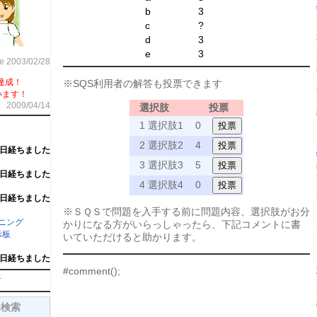
b
3
c
?
d
3
e
3
ce 2003/02/28
達成！
※SQS利用者の解答も投票できます
います！
2009/04/14
選択肢
投票
1 選択肢1
0
2 選択肢2
4
5日経ちました
3 選択肢3
5
4日経ちました
4 選択肢4
0
4日経ちました
※ＳＱＳで問題を入手する前に問題内容、選択肢がお分
ーニング
かりになる方がいらっしゃったら、下記コメントに書
示板
いていただけると助かります。
6日経ちました
#comment();
す
内検索