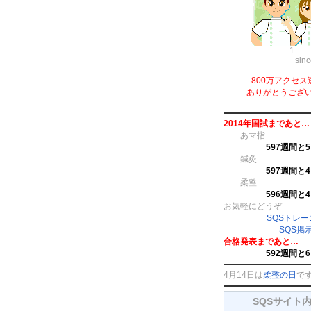
1
sin
800万アクセス
ありがとうござ
2014年国試まであと…
あマ指
597週間と
鍼灸
597週間と
柔整
596週間と
お気軽にどうぞ
SQSトレ
SQS掲
合格発表まであと…
592週間と
4月14日は
柔整の日
で
SQSサイト