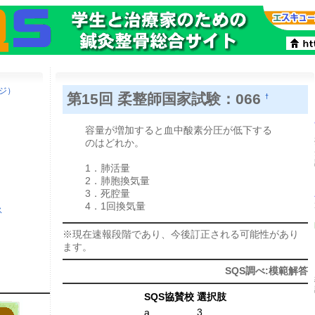
ージ）
第15回 柔整師国家試験：066
†
容量が増加すると血中酸素分圧が低下する
のはどれか。
1．肺活量
2．肺胞換気量
3．死腔量
4．1回換気量
ス
※現在速報段階であり、今後訂正される可能性があり
ます。
SQS調べ:模範解答
SQS協賛校
選択肢
a
3