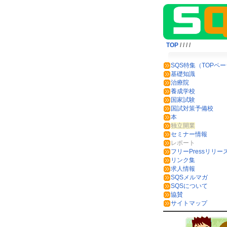
TOP
/
/
/
/
SQS特集（TOPペ
基礎知識
治療院
養成学校
国家試験
国試対策予備校
本
独立開業
セミナー情報
レポート
フリーPressリリー
リンク集
求人情報
SQSメルマガ
SQSについて
協賛
サイトマップ