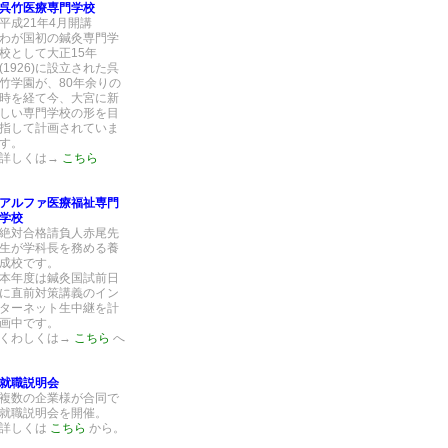
呉竹医療専門学校
平成21年4月開講
わが国初の鍼灸専門学
校として大正15年
(1926)に設立された呉
竹学園が、80年余りの
時を経て今、大宮に新
しい専門学校の形を目
指して計画されていま
す。
詳しくは→
こちら
アルファ医療福祉専門
学校
絶対合格請負人赤尾先
生が学科長を務める養
成校です。
本年度は鍼灸国試前日
に直前対策講義のイン
ターネット生中継を計
画中です。
くわしくは→
こちら
へ
就職説明会
複数の企業様が合同で
就職説明会を開催。
詳しくは
こちら
から。