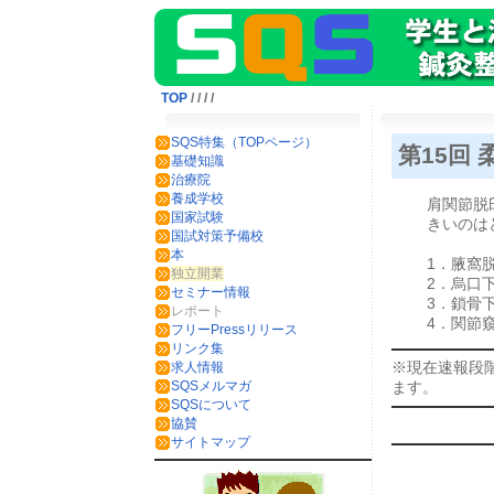
TOP
/
/
/
/
SQS特集（TOPページ）
第15回
基礎知識
治療院
養成学校
肩関節脱
国家試験
きいのは
国試対策予備校
本
1．腋窩
独立開業
2．烏口
セミナー情報
3．鎖骨
レポート
4．関節
フリーPressリリース
リンク集
※現在速報段
求人情報
ます。
SQSメルマガ
SQSについて
協賛
サイトマップ