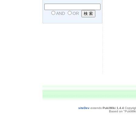
AND
OR
siteDev
extends
PukiWiki 1.4.4
Copyrig
Based on "PukiWiki