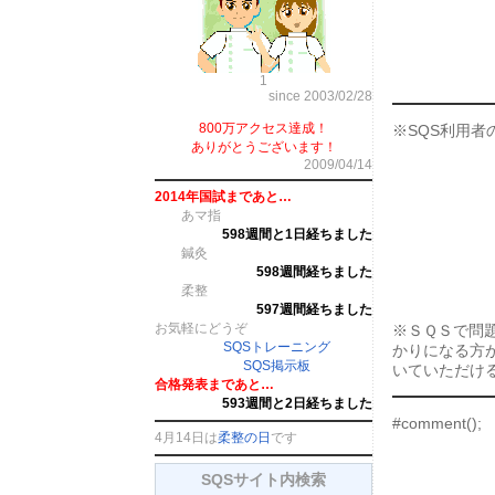
1
since 2003/02/28
800万アクセス達成！
※SQS利用者
ありがとうございます！
2009/04/14
2014年国試まであと…
あマ指
598週間と1日経ちました
鍼灸
598週間経ちました
柔整
597週間経ちました
お気軽にどうぞ
※ＳＱＳで問
SQSトレーニング
かりになる方
SQS掲示板
いていただけ
合格発表まであと…
593週間と2日経ちました
#comment();
4月14日は
柔整の日
です
SQSサイト内検索