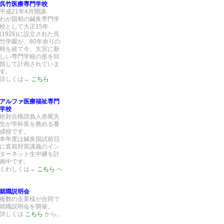
呉竹医療専門学校
平成21年4月開講
わが国初の鍼灸専門学
校として大正15年
(1926)に設立された呉
竹学園が、80年余りの
時を経て今、大宮に新
しい専門学校の形を目
指して計画されていま
す。
詳しくは→
こちら
アルファ医療福祉専門
学校
絶対合格請負人赤尾先
生が学科長を務める養
成校です。
本年度は鍼灸国試前日
に直前対策講義のイン
ターネット生中継を計
画中です。
くわしくは→
こちら
へ
就職説明会
複数の企業様が合同で
就職説明会を開催。
詳しくは
こちら
から。