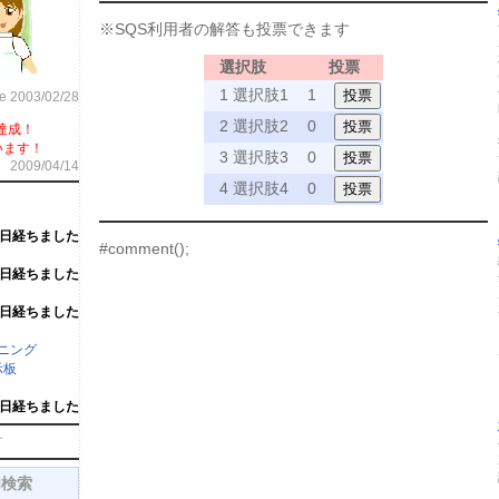
※SQS利用者の解答も投票できます
選択肢
投票
1 選択肢1
1
ce 2003/02/28
2 選択肢2
0
達成！
います！
3 選択肢3
0
2009/04/14
4 選択肢4
0
5日経ちました
#comment();
4日経ちました
4日経ちました
ーニング
示板
6日経ちました
す
内検索