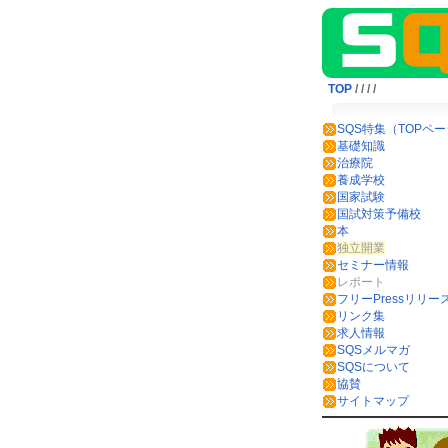
TOP
/
/
/
/
SQS特集（TOPペ
基礎知識
治療院
養成学校
国家試験
国試対策予備校
本
独立開業
セミナー情報
レポート
フリーPressリリー
リンク集
求人情報
SQSメルマガ
SQSについて
協賛
サイトマップ