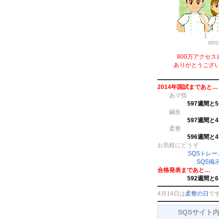
1
sin
800万アクセス
ありがとうござ
2014年国試まであと…
あマ指
597週間と
鍼灸
597週間と
柔整
596週間と
お気軽にどうぞ
SQSトレ
SQS掲
合格発表まであと…
592週間と
4月14日は
柔整の日
で
SQSサイト