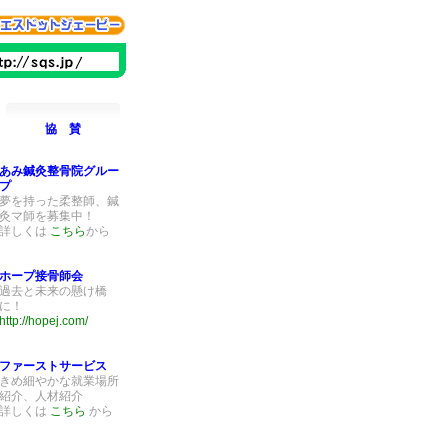
協 賛
あみ鍼灸整骨院グルー
プ
夢を持った柔整師、鍼
灸マ師を募集中！
詳しくは
こちら
から
ホープ接骨師会
過去と未来の懸け橋
に！
http://hopej.com/
ファーストサービス
きめ細やかな就業場所
紹介、人材紹介
詳しくは
こちら
から