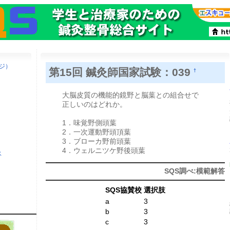
ージ）
第15回 鍼灸師国家試験：039
†
大脳皮質の機能的鏡野と脳葉との組合せで
正しいのはどれか。
1．味覚野側頭葉
2．一次運動野頭頂葉
3．ブローカ野前頭葉
4．ウェルニツケ野後頭葉
ス
SQS調べ:模範解答
SQS協賛校
選択肢
a
3
b
3
c
3