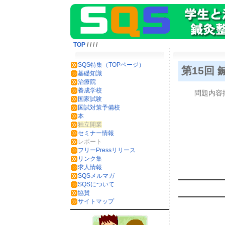
TOP
/
/
/
/
SQS特集（TOPページ）
第15回
基礎知識
治療院
養成学校
問題内容
国家試験
国試対策予備校
本
独立開業
セミナー情報
レポート
フリーPressリリース
リンク集
求人情報
SQSメルマガ
SQSについて
協賛
サイトマップ