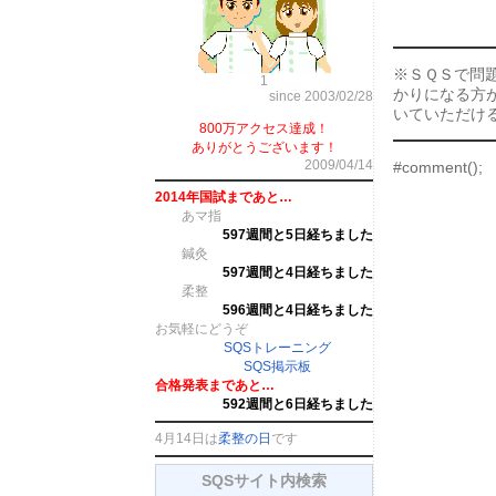
※ＳＱＳで問
1
かりになる方
since 2003/02/28
いていただけ
800万アクセス達成！
ありがとうございます！
2009/04/14
#comment();
2014年国試まであと…
あマ指
597週間と5日経ちました
鍼灸
597週間と4日経ちました
柔整
596週間と4日経ちました
お気軽にどうぞ
SQSトレーニング
SQS掲示板
合格発表まであと…
592週間と6日経ちました
4月14日は
柔整の日
です
SQSサイト内検索