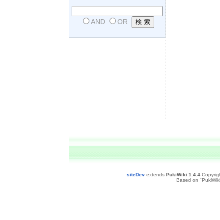
AND
OR
siteDev
extends
PukiWiki 1.4.4
Copyrig
Based on "PukiWiki