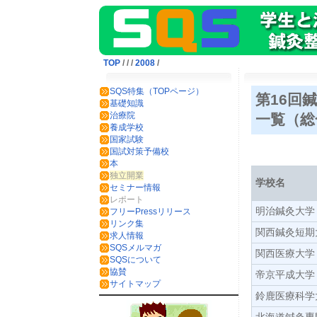
TOP
/
/
/
2008
/
SQS特集（TOPページ）
第16回
基礎知識
治療院
一覧（
養成学校
国家試験
国試対策予備校
本
独立開業
学校名
セミナー情報
レポート
明治鍼灸大学
フリーPressリリース
リンク集
関西鍼灸短期
求人情報
SQSメルマガ
関西医療大学
SQSについて
協賛
帝京平成大学
サイトマップ
鈴鹿医療科学