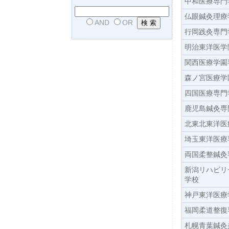
中和医療専門
仏眼鍼灸理療
AND
OR
行岡践灸専門
明治東洋医学
関西医療学園
森ノ宮医療学
四国医療専門
鹿児島鍼灸専
北東北東洋医
埼玉東洋医療
両国柔整鍼灸
新潟リハビリ
学校
神戸東洋医療
福岡柔道整復
札幌青葉鍼灸