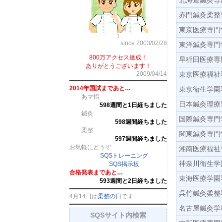
北海道鍼灸専
赤門鍼灸柔整
東京医療専門
1
since 2003/02/28
東洋鍼灸専門
800万アクセス達成！
早稲田医療専
ありがとうございます！
2009/04/14
東京医療福祉
2014年国試まであと…
東京衛生学園
あマ指
日本鍼灸理療
598週間と1日経ちました
鍼灸
国際鍼灸専門
598週間経ちました
柔整
関東鍼灸専門
597週間経ちました
お気軽にどうぞ
湘南医療福祉
SQSトレーニング
神奈川衛生学
SQS掲示板
合格発表まであと…
東海医療学園
593週間と2日経ちました
呉竹鍼灸柔整
4月14日は
柔整の日
です
名古屋鍼灸学
SQSサイト内検索