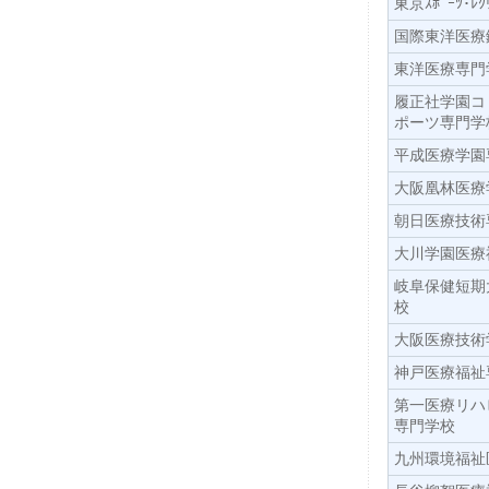
東京ｽﾎﾟｰﾂ･ﾚ
国際東洋医療
東洋医療専門
履正社学園コ
ポーツ専門学
平成医療学園
大阪凰林医療
朝日医療技術
大川学園医療
岐阜保健短期
校
大阪医療技術
神戸医療福祉
第一医療リハ
専門学校
九州環境福祉