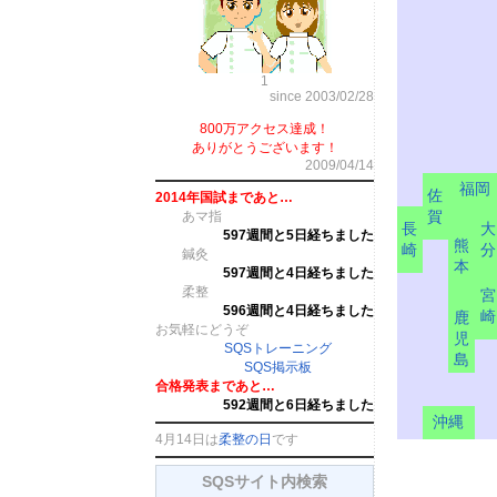
1
since 2003/02/28
800万アクセス達成！
ありがとうございます！
2009/04/14
福岡
佐
2014年国試まであと…
賀
あマ指
長
大
597週間と5日経ちました
熊
崎
分
鍼灸
本
597週間と4日経ちました
柔整
宮
596週間と4日経ちました
崎
鹿
お気軽にどうぞ
児
SQSトレーニング
島
SQS掲示板
合格発表まであと…
592週間と6日経ちました
沖縄
4月14日は
柔整の日
です
SQSサイト内検索