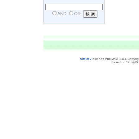
AND
OR
siteDev
extends
PukiWiki 1.4.4
Copyrig
Based on "PukiWiki