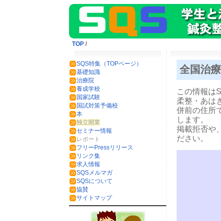
TOP
/
SQS特集（TOPページ）
全国治療
基礎知識
治療院
養成学校
この情報は
国家試験
柔整・あは
国試対策予備校
併前の住所
本
します。
独立開業
掲載拒否や
セミナー情報
ださい。
レポート
フリーPressリリース
リンク集
求人情報
SQSメルマガ
SQSについて
協賛
サイトマップ