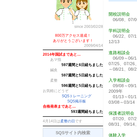
開校説明会
06/08、07/0
1
since 2003/02/28
学科説明会
800万アクセス達成！
06/22、07/1
ありがとうございます！
12/13
2009/04/14
進路相談会
2014年国試まであと…
06/09～06/1
あマ指
07/25、07/26
597週間と6日経ちました
～08/21、08/2
鍼灸
597週間と5日経ちました
入学相談会
柔整
09/08～09/1
596週間と5日経ちました
2009年
お気軽にどうぞ
SQSトレーニング
01/13～01/1
SQS掲示板
03/08～03/14
合格発表まであと…
593週間経ちました
保護者説明会
07/20、07/2
4月14日は
柔整の日
です
08/31、09/14
SQSサイト内検索
体験入学