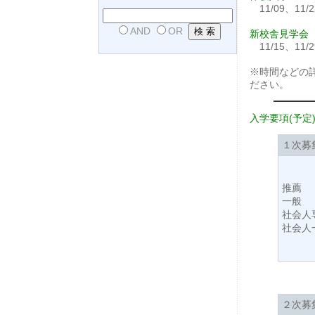
11/09、11/2
AND
OR
新校舎見学会
11/15、11/2
※時間などの
ださい。
入学要項(予定
１次募
推薦
一般
社会人
社会人
２次募