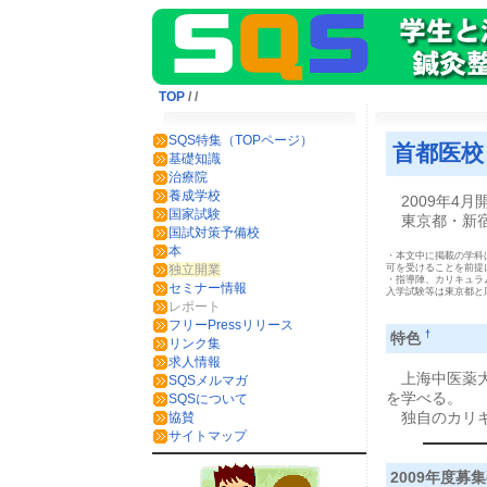
TOP
/
/
SQS特集（TOPページ）
首都医校
基礎知識
治療院
養成学校
2009年4月
国家試験
東京都・新宿
国試対策予備校
本
・本文中に掲載の学科
可を受けることを前提
独立開業
・指導陣、カリキュラ
セミナー情報
入学試験等は東京都と
レポート
フリーPressリリース
†
特色
リンク集
求人情報
上海中医薬大
SQSメルマガ
を学べる。
SQSについて
独自のカリキ
協賛
サイトマップ
2009年度募