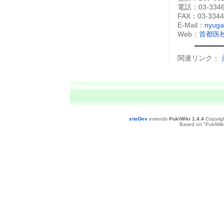
電話：03-33
FAX：03-3344
E-Mail：
nyuga
Web：
首都医
関連リンク：
siteDev
extends
PukiWiki 1.4.4
Copyrig
Based on "PukiWiki