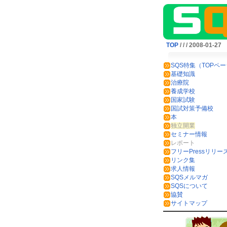
TOP
/
/
/ 2008-01-27
SQS特集（TOPペ
基礎知識
治療院
養成学校
国家試験
国試対策予備校
本
独立開業
セミナー情報
レポート
フリーPressリリー
リンク集
求人情報
SQSメルマガ
SQSについて
協賛
サイトマップ