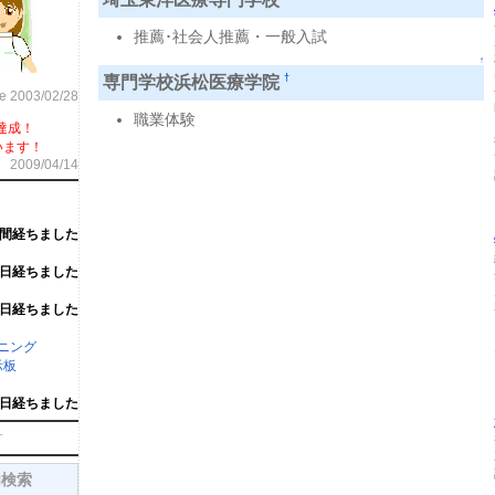
推薦･社会人推薦・一般入試
↑
専門学校浜松医療学院
†
ce 2003/02/28
職業体験
達成！
います！
2009/04/14
週間経ちました
6日経ちました
6日経ちました
ーニング
示板
1日経ちました
す
内検索