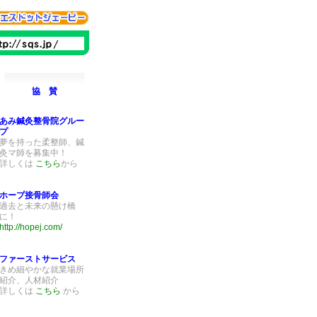
協 賛
あみ鍼灸整骨院グルー
プ
夢を持った柔整師、鍼
灸マ師を募集中！
詳しくは
こちら
から
ホープ接骨師会
過去と未来の懸け橋
に！
http://hopej.com/
ファーストサービス
きめ細やかな就業場所
紹介、人材紹介
詳しくは
こちら
から