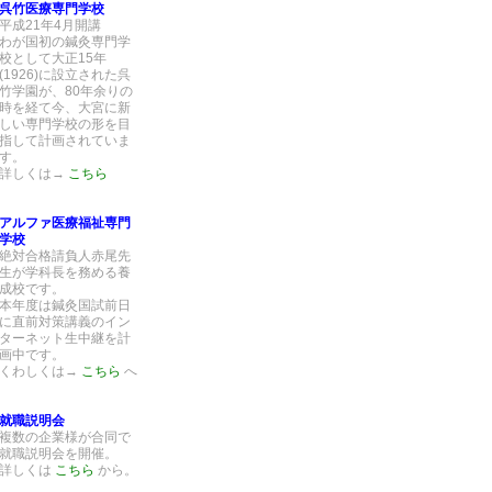
呉竹医療専門学校
平成21年4月開講
わが国初の鍼灸専門学
校として大正15年
(1926)に設立された呉
竹学園が、80年余りの
時を経て今、大宮に新
しい専門学校の形を目
指して計画されていま
す。
詳しくは→
こちら
アルファ医療福祉専門
学校
絶対合格請負人赤尾先
生が学科長を務める養
成校です。
本年度は鍼灸国試前日
に直前対策講義のイン
ターネット生中継を計
画中です。
くわしくは→
こちら
へ
就職説明会
複数の企業様が合同で
就職説明会を開催。
詳しくは
こちら
から。