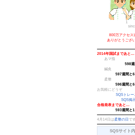
1
sin
800万アクセス
ありがとうござ
2014年国試まであと…
あマ指
598
鍼灸
597週間と
柔整
596週間と
お気軽にどうぞ
SQSトレ
SQS掲
合格発表まであと…
593週間と
4月14日は
柔整の日
で
SQSサイト