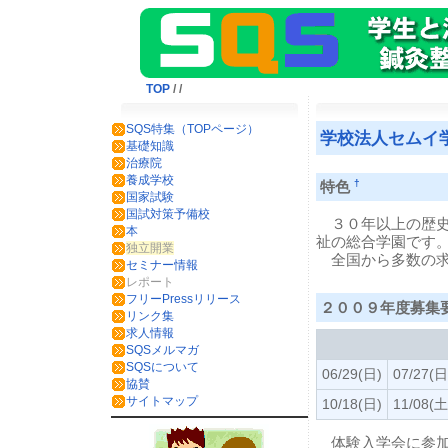
TOP
/
/
SQS特集（TOPページ）
学校法人セムイ
基礎知識
治療院
養成学校
†
特色
国家試験
国試対策予備校
３０年以上の歴史
本
祉の総合学園です
独立開業
全国から多数の求
セミナー情報
レポート
フリーPressリリース
２００９年度募集
リンク集
求人情報
SQSメルマガ
SQSについて
06/29(日)
07/27(日
協賛
サイトマップ
10/18(日)
11/08(土
体験入学会に参加