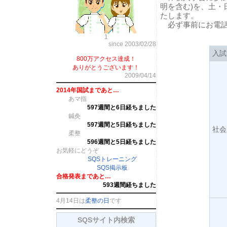
明を含む)を、土・日
たします。
必ず事前にお電話
1
since 2003/02/28
入試
800万アクセス達成！
ありがとうございます！
2009/04/14
2014年国試まであと…
あマ指
597週間と6日経ちました
鍼灸
597週間と5日経ちました
社会
柔整
596週間と5日経ちました
お気軽にどうぞ
SQSトレーニング
SQS掲示板
合格発表まであと…
593週間経ちました
4月14日は
柔整の日
です
SQSサイト内検索