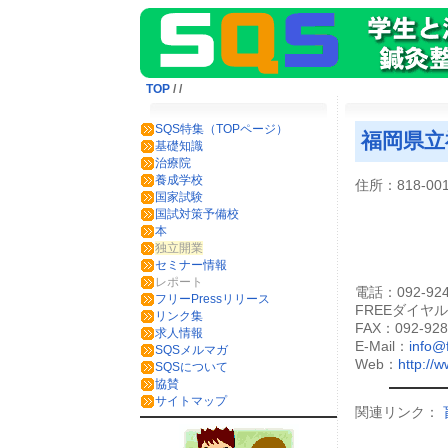
TOP
/
/
SQS特集（TOPページ）
福岡県立
基礎知識
治療院
養成学校
住所：818-0
国家試験
国試対策予備校
本
独立開業
セミナー情報
レポート
電話：092-924
フリーPressリリース
FREEダイヤ
リンク集
FAX：092-928
求人情報
E-Mail：
info@
SQSメルマガ
Web：
http://
SQSについて
協賛
サイトマップ
関連リンク：