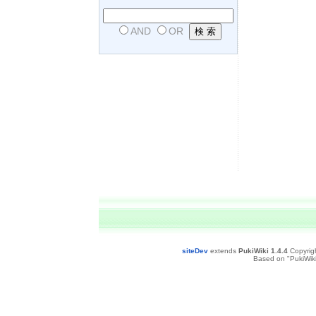
AND
OR
siteDev
extends
PukiWiki 1.4.4
Copyrig
Based on "PukiWiki