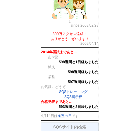
1
since 2003/02/28
800万アクセス達成！
ありがとうございます！
2009/04/14
2014年国試まであと…
あマ指
598週間と1日経ちました
鍼灸
598週間経ちました
柔整
597週間経ちました
お気軽にどうぞ
SQSトレーニング
SQS掲示板
合格発表まであと…
593週間と2日経ちました
4月14日は
柔整の日
です
SQSサイト内検索