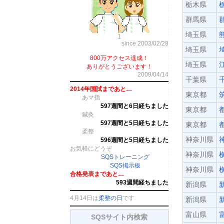
栃木県
群馬県
埼玉県
1
since 2003/02/28
埼玉県
800万アクセス達成！
埼玉県
ありがとうございます！
2009/04/14
千葉県
2014年国試まであと…
東京都
あマ指
597週間と6日経ちました
東京都
鍼灸
597週間と5日経ちました
東京都
柔整
神奈川県
596週間と5日経ちました
お気軽にどうぞ
神奈川県
SQSトレーニング
SQS掲示板
神奈川県
合格発表まであと…
593週間経ちました
新潟県
4月14日は
柔整の日
です
新潟県
富山県
SQSサイト内検索