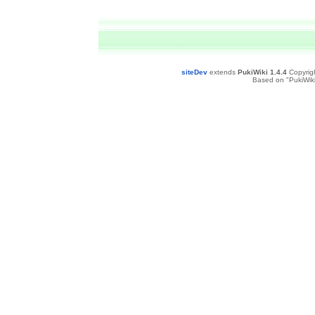
siteDev
extends
PukiWiki 1.4.4
Copyrig
Based on "PukiWiki