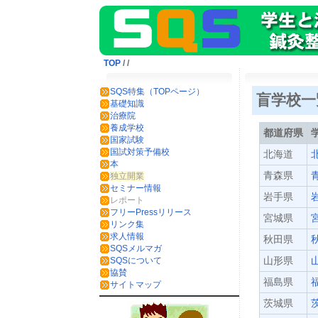
TOP
/
/
SQS特集（TOPページ）
盲学校
基礎知識
治療院
養成学校
都道府県
国家試験
国試対策予備校
北海道
本
青森県
独立開業
セミナー情報
岩手県
レポート
フリーPressリリース
宮城県
リンク集
求人情報
秋田県
SQSメルマガ
山形県
SQSについて
協賛
福島県
サイトマップ
茨城県