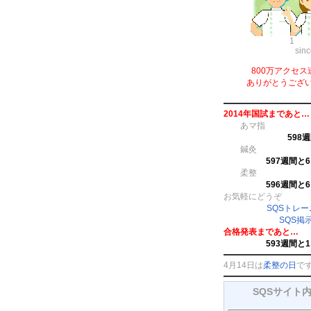
1
sin
800万アクセス
ありがとうござ
2014年国試まであと…
あマ指
598
鍼灸
597週間と
柔整
596週間と
お気軽にどうぞ
SQSトレ
SQS掲
合格発表まであと…
593週間と
4月14日は
柔整の日
で
SQSサイト