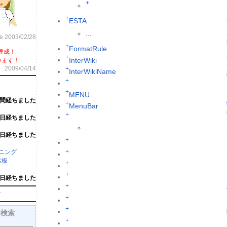
+
+
ESTA
...
ce 2003/02/28
+
FormatRule
達成！
+
InterWiki
います！
2009/04/14
+
InterWikiName
+
+
MENU
週間経ちました
+
MenuBar
+
6日経ちました
...
6日経ちました
+
+
ーニング
示板
+
+
1日経ちました
+
す
+
+
内検索
+