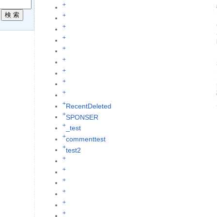
+
R
+
+
+
+
+
+
+
+
+
RecentDeleted
+
SPONSER
+
_test
+
commenttest
+
test2
+
+
+
+
+
+