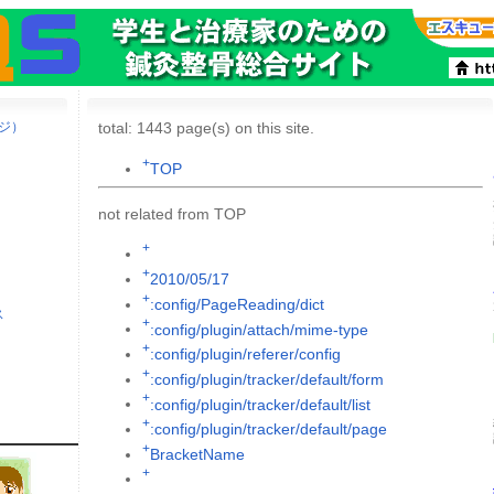
ージ）
total: 1443 page(s) on this site.
+
TOP
not related from TOP
+
+
2010/05/17
+
:config/PageReading/dict
ス
+
:config/plugin/attach/mime-type
+
:config/plugin/referer/config
+
:config/plugin/tracker/default/form
+
:config/plugin/tracker/default/list
+
:config/plugin/tracker/default/page
+
BracketName
+