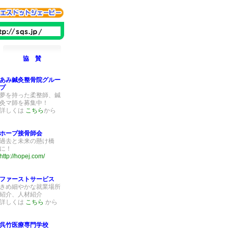
協 賛
あみ鍼灸整骨院グルー
プ
夢を持った柔整師、鍼
灸マ師を募集中！
詳しくは
こちら
から
ホープ接骨師会
過去と未来の懸け橋
に！
http://hopej.com/
ファーストサービス
きめ細やかな就業場所
紹介、人材紹介
詳しくは
こちら
から
呉竹医療専門学校