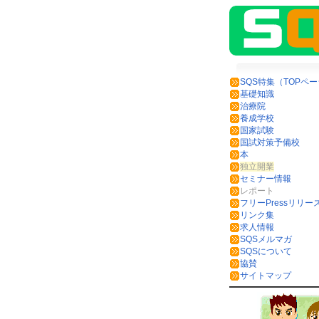
SQS特集（TOPペ
基礎知識
治療院
養成学校
国家試験
国試対策予備校
本
独立開業
セミナー情報
レポート
フリーPressリリー
リンク集
求人情報
SQSメルマガ
SQSについて
協賛
サイトマップ