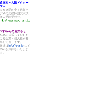
柔国対～大阪ドクター
ズ～
１００問的中！信頼と
実績の柔整師国試模試
個人受験受付中。
http://news.nak.main.jp/
SQSからのお知らせ
SQSに協賛していただ
ける企業・個人様を募
集しております。
詳細は
info@sqs.jp
にて
Mailをお待ちいたしま
す。