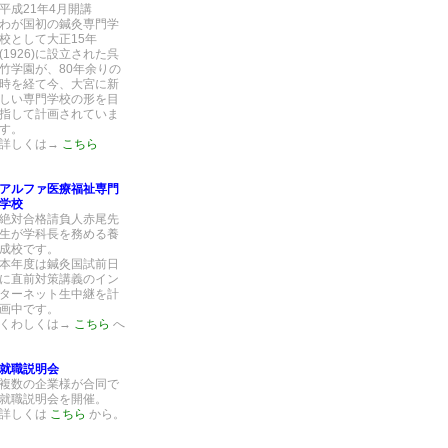
平成21年4月開講
わが国初の鍼灸専門学
校として大正15年
(1926)に設立された呉
竹学園が、80年余りの
時を経て今、大宮に新
しい専門学校の形を目
指して計画されていま
す。
詳しくは→
こちら
アルファ医療福祉専門
学校
絶対合格請負人赤尾先
生が学科長を務める養
成校です。
本年度は鍼灸国試前日
に直前対策講義のイン
ターネット生中継を計
画中です。
くわしくは→
こちら
へ
就職説明会
複数の企業様が合同で
就職説明会を開催。
詳しくは
こちら
から。