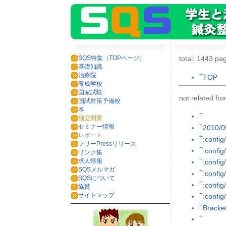
SQS特集（TOPページ）
total: 1443 pag
基礎知識
+
治療院
TOP
養成学校
国家試験
not related f
国試対策予備校
本
+
独立開業
+
セミナー情報
2010/0
レポート
+
:config
フリーPressリリース
+
:config
リンク集
+
求人情報
:config
SQSメルマガ
+
:config
SQSについて
+
:config/
協賛
+
サイトマップ
:config
+
Brack
+