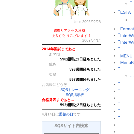
+
+
ESTA
1
...
since 2003/02/28
+
Format
800万アクセス達成！
+
InterWi
ありがとうございます！
2009/04/14
+
InterW
+
2014年国試まであと…
あマ指
+
MENU
598週間と1日経ちました
+
MenuB
鍼灸
+
598週間経ちました
柔整
...
597週間経ちました
+
お気軽にどうぞ
+
SQSトレーニング
SQS掲示板
+
合格発表まであと…
+
593週間と2日経ちました
+
4月14日は
柔整の日
です
+
+
SQSサイト内検索
+