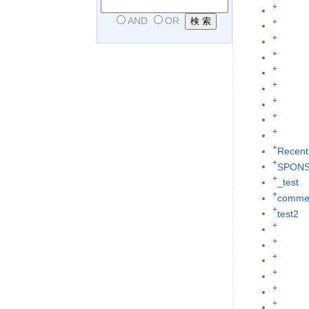
+
AND
OR
+
+
+
+
+
+
+
+
+
Recent
+
SPON
+
_test
+
commen
+
test2
+
+
+
+
+
+