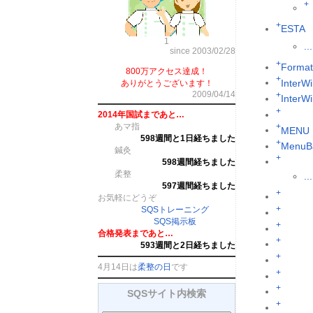
+
+
ESTA
1
...
since 2003/02/28
+
Format
800万アクセス達成！
+
InterWi
ありがとうございます！
2009/04/14
+
InterW
+
2014年国試まであと…
あマ指
+
MENU
598週間と1日経ちました
+
MenuB
鍼灸
+
598週間経ちました
柔整
...
597週間経ちました
+
お気軽にどうぞ
+
SQSトレーニング
SQS掲示板
+
合格発表まであと…
+
593週間と2日経ちました
+
4月14日は
柔整の日
です
+
+
SQSサイト内検索
+