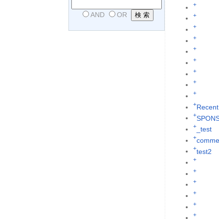
+
AND
OR
+
+
+
+
+
+
+
+
+
Recent
+
SPON
+
_test
+
commen
+
test2
+
+
+
+
+
+