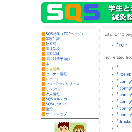
SQS特集（TOPページ）
total: 1443 pag
基礎知識
+
治療院
TOP
養成学校
国家試験
not related f
国試対策予備校
本
+
独立開業
+
セミナー情報
2010/0
レポート
+
:config
フリーPressリリース
+
:config
リンク集
+
求人情報
:config
SQSメルマガ
+
:config
SQSについて
+
:config/
協賛
+
サイトマップ
:config
+
Brack
+