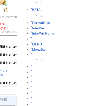
+
+
ESTA
...
ce 2003/02/28
+
FormatRule
達成！
+
InterWiki
います！
2009/04/14
+
InterWikiName
+
+
MENU
週間経ちました
+
MenuBar
+
6日経ちました
...
6日経ちました
+
+
ーニング
示板
+
+
1日経ちました
+
す
+
+
内検索
+