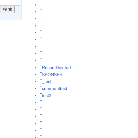
+
R
+
+
+
+
+
+
+
+
+
RecentDeleted
+
SPONSER
+
_test
+
commenttest
+
test2
+
+
+
+
+
+