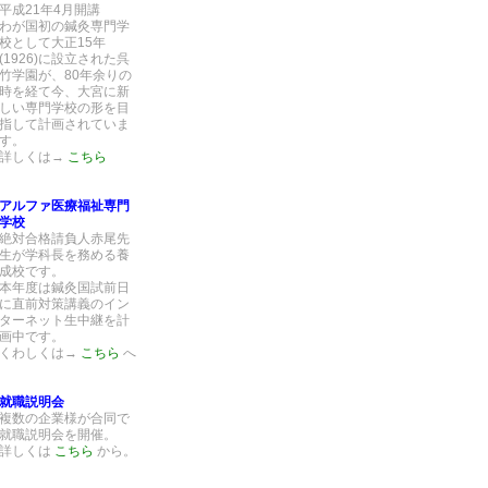
平成21年4月開講
わが国初の鍼灸専門学
校として大正15年
(1926)に設立された呉
竹学園が、80年余りの
時を経て今、大宮に新
しい専門学校の形を目
指して計画されていま
す。
詳しくは→
こちら
アルファ医療福祉専門
学校
絶対合格請負人赤尾先
生が学科長を務める養
成校です。
本年度は鍼灸国試前日
に直前対策講義のイン
ターネット生中継を計
画中です。
くわしくは→
こちら
へ
就職説明会
複数の企業様が合同で
就職説明会を開催。
詳しくは
こちら
から。