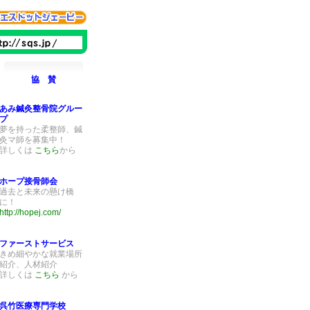
協 賛
あみ鍼灸整骨院グルー
プ
夢を持った柔整師、鍼
灸マ師を募集中！
詳しくは
こちら
から
ホープ接骨師会
過去と未来の懸け橋
に！
http://hopej.com/
ファーストサービス
きめ細やかな就業場所
紹介、人材紹介
詳しくは
こちら
から
呉竹医療専門学校