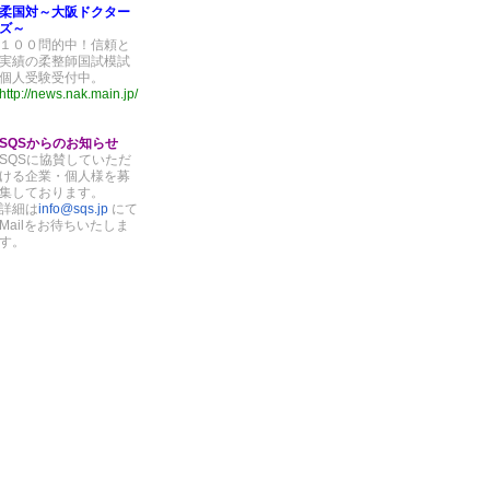
柔国対～大阪ドクター
ズ～
１００問的中！信頼と
実績の柔整師国試模試
個人受験受付中。
http://news.nak.main.jp/
SQSからのお知らせ
SQSに協賛していただ
ける企業・個人様を募
集しております。
詳細は
info@sqs.jp
にて
Mailをお待ちいたしま
す。