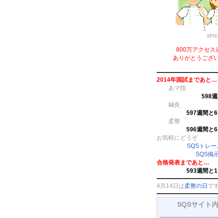
1
sin
800万アクセス
ありがとうござ
2014年国試まであと…
あマ指
598
鍼灸
597週間と
柔整
596週間と
お気軽にどうぞ
SQSトレ
SQS掲
合格発表まであと…
593週間と
4月14日は
柔整の日
で
SQSサイト