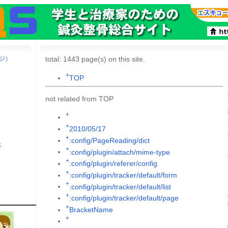
ージ）
total: 1443 page(s) on this site.
+
TOP
not related from TOP
+
+
2010/05/17
+
:config/PageReading/dict
ス
+
:config/plugin/attach/mime-type
+
:config/plugin/referer/config
+
:config/plugin/tracker/default/form
+
:config/plugin/tracker/default/list
+
:config/plugin/tracker/default/page
+
BracketName
+