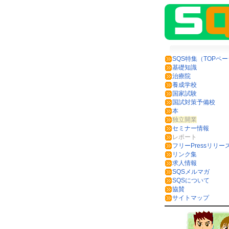
SQS特集（TOPペ
基礎知識
治療院
養成学校
国家試験
国試対策予備校
本
独立開業
セミナー情報
レポート
フリーPressリリー
リンク集
求人情報
SQSメルマガ
SQSについて
協賛
サイトマップ