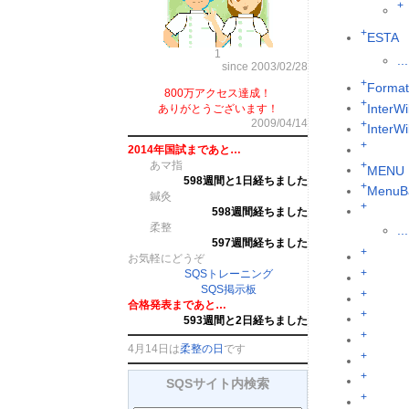
+
+
ESTA
1
...
since 2003/02/28
+
Format
800万アクセス達成！
+
InterWi
ありがとうございます！
2009/04/14
+
InterW
+
2014年国試まであと…
あマ指
+
MENU
598週間と1日経ちました
+
MenuB
鍼灸
+
598週間経ちました
柔整
...
597週間経ちました
+
お気軽にどうぞ
+
SQSトレーニング
SQS掲示板
+
合格発表まであと…
+
593週間と2日経ちました
+
4月14日は
柔整の日
です
+
+
SQSサイト内検索
+