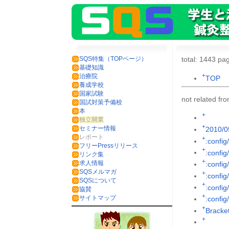
SQS特集（TOPページ）
total: 1443 pag
基礎知識
+
治療院
TOP
養成学校
国家試験
not related f
国試対策予備校
本
+
独立開業
+
セミナー情報
2010/0
レポート
+
:config
フリーPressリリース
+
:config
リンク集
+
求人情報
:config
SQSメルマガ
+
:config
SQSについて
+
:config/
協賛
+
サイトマップ
:config
+
Brack
+