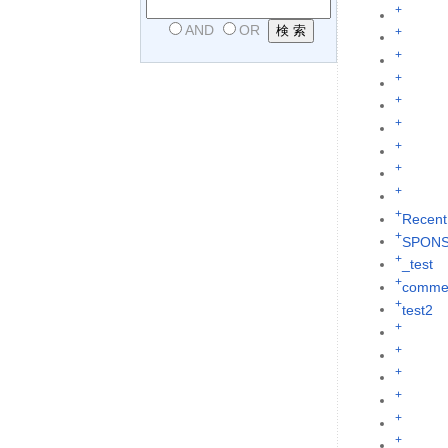
+
AND
OR
+
+
+
+
+
+
+
+
+
Recent
+
SPON
+
_test
+
commen
+
test2
+
+
+
+
+
+