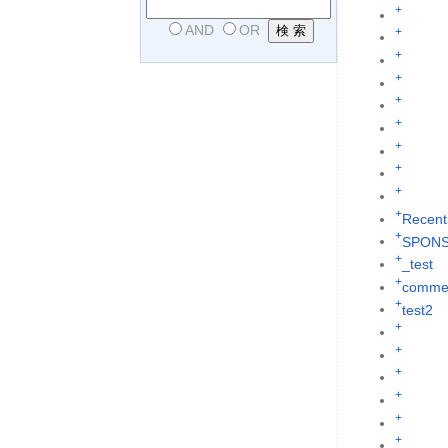
+
AND
OR
+
+
+
+
+
+
+
+
+
Recent
+
SPON
+
_test
+
commen
+
test2
+
+
+
+
+
+