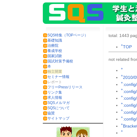
SQS特集（TOPページ）
total: 1443 pag
基礎知識
+
治療院
TOP
養成学校
国家試験
not related f
国試対策予備校
本
+
独立開業
+
セミナー情報
2010/0
レポート
+
:config
フリーPressリリース
+
:config
リンク集
+
求人情報
:config
SQSメルマガ
+
:config
SQSについて
+
:config/
協賛
+
サイトマップ
:config
+
Brack
+