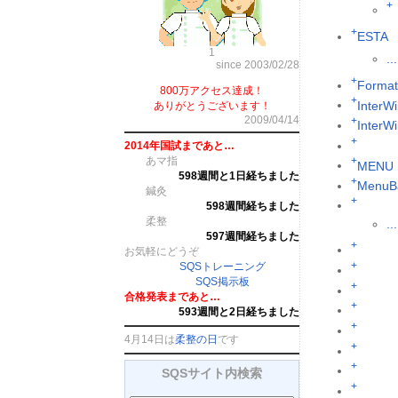
+
+
ESTA
1
...
since 2003/02/28
+
Format
800万アクセス達成！
+
InterWi
ありがとうございます！
2009/04/14
+
InterW
+
2014年国試まであと…
あマ指
+
MENU
598週間と1日経ちました
+
MenuB
鍼灸
+
598週間経ちました
柔整
...
597週間経ちました
+
お気軽にどうぞ
+
SQSトレーニング
SQS掲示板
+
合格発表まであと…
+
593週間と2日経ちました
+
4月14日は
柔整の日
です
+
+
SQSサイト内検索
+