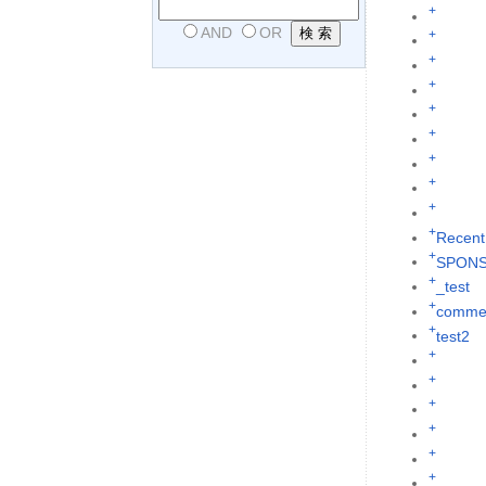
+
AND
OR
+
+
+
+
+
+
+
+
+
Recent
+
SPON
+
_test
+
commen
+
test2
+
+
+
+
+
+