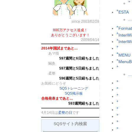
+
+
ESTA
1
...
since 2003/02/28
+
Format
800万アクセス達成！
+
InterWi
ありがとうございます！
2009/04/14
+
InterW
+
2014年国試まであと…
あマ指
+
MENU
597週間と6日経ちました
+
MenuB
鍼灸
+
597週間と5日経ちました
柔整
...
596週間と5日経ちました
+
お気軽にどうぞ
+
SQSトレーニング
SQS掲示板
+
合格発表まであと…
+
593週間経ちました
+
4月14日は
柔整の日
です
+
+
SQSサイト内検索
+