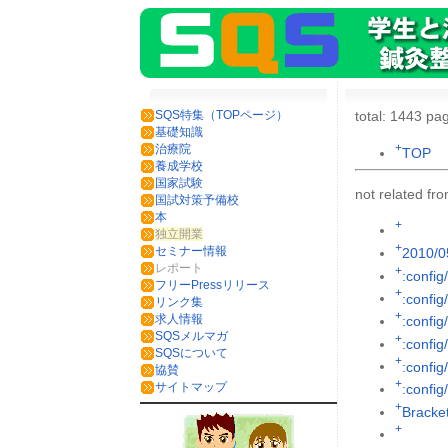
SQS特集（TOPページ）
total: 1443 pag
基礎知識
+
治療院
TOP
養成学校
国家試験
not related f
国試対策予備校
本
+
独立開業
+
セミナー情報
2010/0
レポート
+
:config
フリーPressリリース
+
:config
リンク集
+
求人情報
:config
SQSメルマガ
+
:config
SQSについて
+
:config/
協賛
+
サイトマップ
:config
+
Brack
+