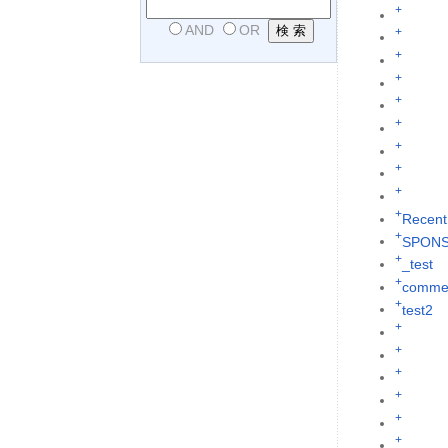
+
AND
OR
+
+
+
+
+
+
+
+
+
Recent
+
SPON
+
_test
+
commen
+
test2
+
+
+
+
+
+