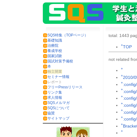
SQS特集（TOPページ）
total: 1443 pag
基礎知識
+
治療院
TOP
養成学校
国家試験
not related f
国試対策予備校
本
+
独立開業
+
セミナー情報
2010/0
レポート
+
:config
フリーPressリリース
+
:config
リンク集
+
求人情報
:config
SQSメルマガ
+
:config
SQSについて
+
:config/
協賛
+
サイトマップ
:config
+
Brack
+