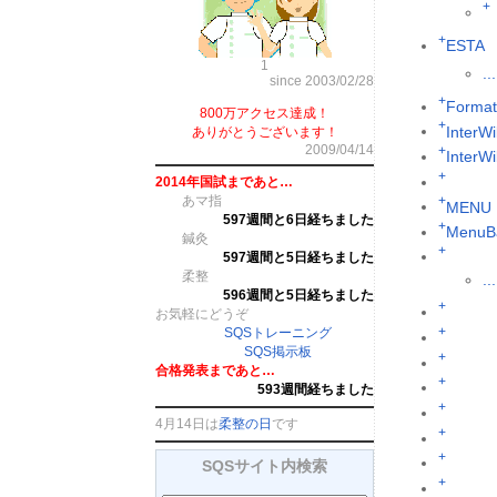
+
+
ESTA
1
...
since 2003/02/28
+
Format
800万アクセス達成！
+
InterWi
ありがとうございます！
2009/04/14
+
InterW
+
2014年国試まであと…
あマ指
+
MENU
597週間と6日経ちました
+
MenuB
鍼灸
+
597週間と5日経ちました
柔整
...
596週間と5日経ちました
+
お気軽にどうぞ
+
SQSトレーニング
SQS掲示板
+
合格発表まであと…
+
593週間経ちました
+
4月14日は
柔整の日
です
+
+
SQSサイト内検索
+