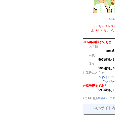
1
sin
800万アクセス
ありがとうござ
2014年国試まであと…
あマ指
598
鍼灸
597週間と
柔整
596週間と
お気軽にどうぞ
SQSトレ
SQS掲
合格発表まであと…
593週間と
4月14日は
柔整の日
で
SQSサイト