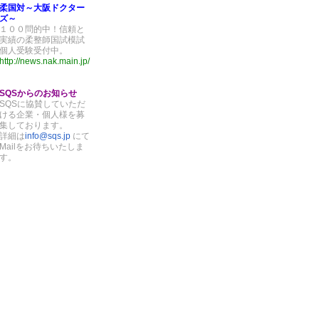
柔国対～大阪ドクター
ズ～
１００問的中！信頼と
実績の柔整師国試模試
個人受験受付中。
http://news.nak.main.jp/
SQSからのお知らせ
SQSに協賛していただ
ける企業・個人様を募
集しております。
詳細は
info@sqs.jp
にて
Mailをお待ちいたしま
す。