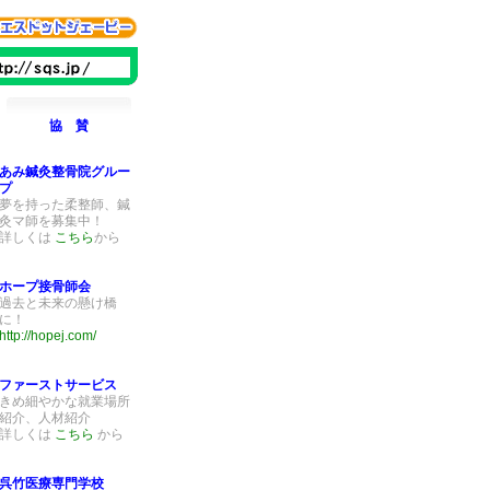
協 賛
あみ鍼灸整骨院グルー
プ
夢を持った柔整師、鍼
灸マ師を募集中！
詳しくは
こちら
から
ホープ接骨師会
過去と未来の懸け橋
に！
http://hopej.com/
ファーストサービス
きめ細やかな就業場所
紹介、人材紹介
詳しくは
こちら
から
呉竹医療専門学校