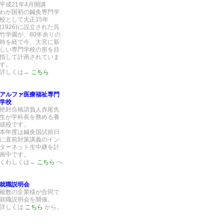
平成21年4月開講
わが国初の鍼灸専門学
校として大正15年
(1926)に設立された呉
竹学園が、80年余りの
時を経て今、大宮に新
しい専門学校の形を目
指して計画されていま
す。
詳しくは→
こちら
アルファ医療福祉専門
学校
絶対合格請負人赤尾先
生が学科長を務める養
成校です。
本年度は鍼灸国試前日
に直前対策講義のイン
ターネット生中継を計
画中です。
くわしくは→
こちら
へ
就職説明会
複数の企業様が合同で
就職説明会を開催。
詳しくは
こちら
から。