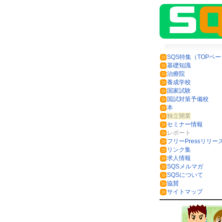
SQS特集（TOPペ
基礎知識
治療院
養成学校
国家試験
国試対策予備校
本
独立開業
セミナー情報
レポート
フリーPressリリー
リンク集
求人情報
SQSメルマガ
SQSについて
協賛
サイトマップ