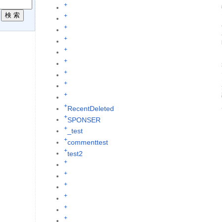
+
R
+
+
+
+
+
+
+
+
+
RecentDeleted
+
SPONSER
+
_test
+
commenttest
+
test2
+
+
+
+
+
+