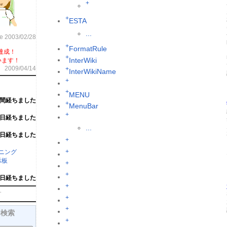
+
+
ESTA
...
ce 2003/02/28
+
FormatRule
達成！
+
InterWiki
います！
2009/04/14
+
InterWikiName
+
+
MENU
週間経ちました
+
MenuBar
+
6日経ちました
...
6日経ちました
+
+
ーニング
示板
+
+
1日経ちました
+
す
+
+
内検索
+