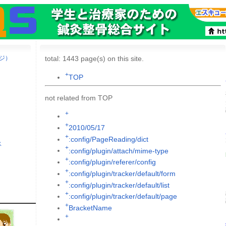
ージ）
total: 1443 page(s) on this site.
+
TOP
not related from TOP
+
+
2010/05/17
+
:config/PageReading/dict
ス
+
:config/plugin/attach/mime-type
+
:config/plugin/referer/config
+
:config/plugin/tracker/default/form
+
:config/plugin/tracker/default/list
+
:config/plugin/tracker/default/page
+
BracketName
+