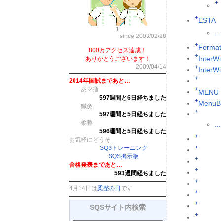
+
+
ESTA
1
...
since 2003/02/28
+
Format
800万アクセス達成！
+
InterWi
ありがとうございます！
2009/04/14
+
InterW
+
2014年国試まであと…
あマ指
+
MENU
597週間と6日経ちました
+
MenuB
鍼灸
+
597週間と5日経ちました
柔整
...
596週間と5日経ちました
+
お気軽にどうぞ
+
SQSトレーニング
SQS掲示板
+
合格発表まであと…
+
593週間経ちました
+
4月14日は
柔整の日
です
+
+
SQSサイト内検索
+