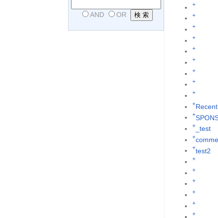
+
AND
OR
+
+
+
+
+
+
+
+
+
Recent
+
SPON
+
_test
+
commen
+
test2
+
+
+
+
+
+