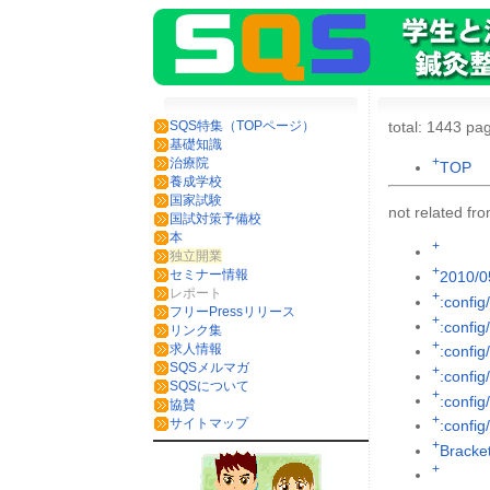
SQS特集（TOPページ）
total: 1443 pag
基礎知識
+
治療院
TOP
養成学校
国家試験
not related f
国試対策予備校
本
+
独立開業
+
セミナー情報
2010/0
レポート
+
:config
フリーPressリリース
+
:config
リンク集
+
求人情報
:config
SQSメルマガ
+
:config
SQSについて
+
:config/
協賛
+
サイトマップ
:config
+
Brack
+