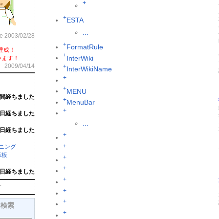
+
+
ESTA
...
ce 2003/02/28
+
FormatRule
達成！
+
InterWiki
います！
2009/04/14
+
InterWikiName
+
+
MENU
週間経ちました
+
MenuBar
+
6日経ちました
...
6日経ちました
+
+
ーニング
示板
+
+
1日経ちました
+
す
+
+
内検索
+