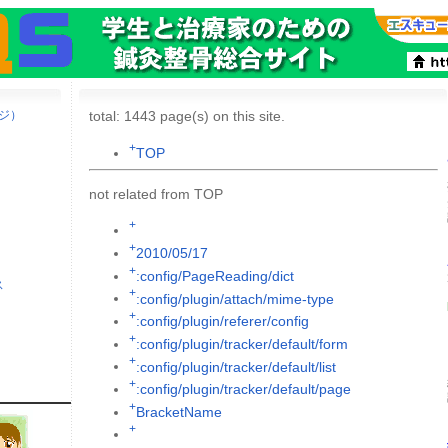
ージ）
total: 1443 page(s) on this site.
+
TOP
not related from TOP
+
+
2010/05/17
+
:config/PageReading/dict
ス
+
:config/plugin/attach/mime-type
+
:config/plugin/referer/config
+
:config/plugin/tracker/default/form
+
:config/plugin/tracker/default/list
+
:config/plugin/tracker/default/page
+
BracketName
+