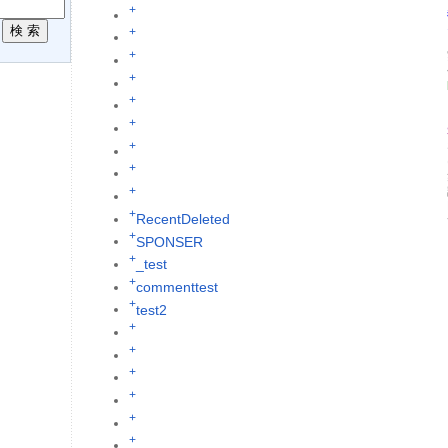
+
R
+
+
+
+
+
+
+
+
+
RecentDeleted
+
SPONSER
+
_test
+
commenttest
+
test2
+
+
+
+
+
+