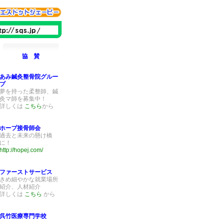
協 賛
あみ鍼灸整骨院グルー
プ
夢を持った柔整師、鍼
灸マ師を募集中！
詳しくは
こちら
から
ホープ接骨師会
過去と未来の懸け橋
に！
http://hopej.com/
ファーストサービス
きめ細やかな就業場所
紹介、人材紹介
詳しくは
こちら
から
呉竹医療専門学校