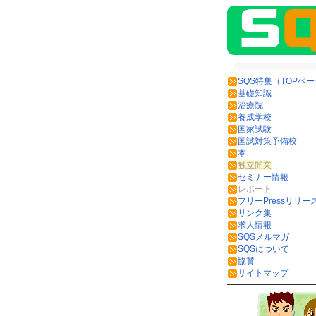
SQS特集（TOPペ
基礎知識
治療院
養成学校
国家試験
国試対策予備校
本
独立開業
セミナー情報
レポート
フリーPressリリー
リンク集
求人情報
SQSメルマガ
SQSについて
協賛
サイトマップ