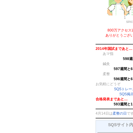
1
sin
800万アクセス
ありがとうござ
2014年国試まであと…
あマ指
598
鍼灸
597週間と
柔整
596週間と
お気軽にどうぞ
SQSトレ
SQS掲
合格発表まであと…
593週間と
4月14日は
柔整の日
で
SQSサイト