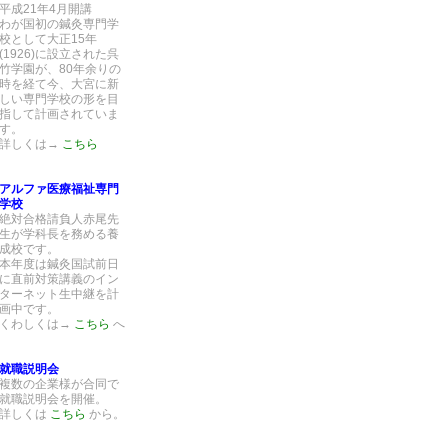
平成21年4月開講
わが国初の鍼灸専門学
校として大正15年
(1926)に設立された呉
竹学園が、80年余りの
時を経て今、大宮に新
しい専門学校の形を目
指して計画されていま
す。
詳しくは→
こちら
アルファ医療福祉専門
学校
絶対合格請負人赤尾先
生が学科長を務める養
成校です。
本年度は鍼灸国試前日
に直前対策講義のイン
ターネット生中継を計
画中です。
くわしくは→
こちら
へ
就職説明会
複数の企業様が合同で
就職説明会を開催。
詳しくは
こちら
から。