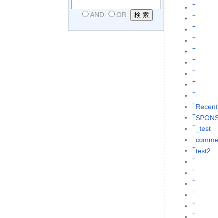
+
AND
OR
+
+
+
+
+
+
+
+
+
Recent
+
SPON
+
_test
+
commen
+
test2
+
+
+
+
+
+