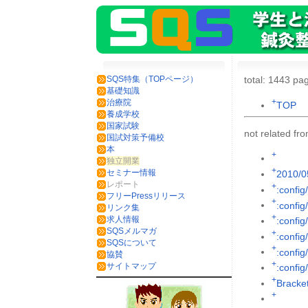
SQS特集（TOPページ）
total: 1443 pag
基礎知識
+
治療院
TOP
養成学校
国家試験
not related f
国試対策予備校
本
+
独立開業
+
セミナー情報
2010/0
レポート
+
:config
フリーPressリリース
+
:config
リンク集
+
求人情報
:config
SQSメルマガ
+
:config
SQSについて
+
:config/
協賛
+
サイトマップ
:config
+
Brack
+