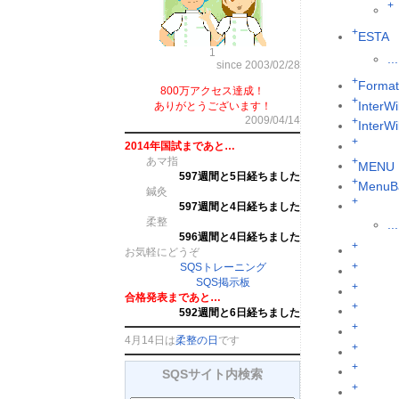
+
+
ESTA
1
...
since 2003/02/28
+
Format
800万アクセス達成！
+
InterWi
ありがとうございます！
2009/04/14
+
InterW
+
2014年国試まであと…
あマ指
+
MENU
597週間と5日経ちました
+
MenuB
鍼灸
+
597週間と4日経ちました
柔整
...
596週間と4日経ちました
+
お気軽にどうぞ
+
SQSトレーニング
SQS掲示板
+
合格発表まであと…
+
592週間と6日経ちました
+
4月14日は
柔整の日
です
+
+
SQSサイト内検索
+