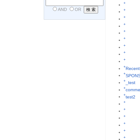
+
AND
OR
+
+
+
+
+
+
+
+
+
Recent
+
SPON
+
_test
+
commen
+
test2
+
+
+
+
+
+