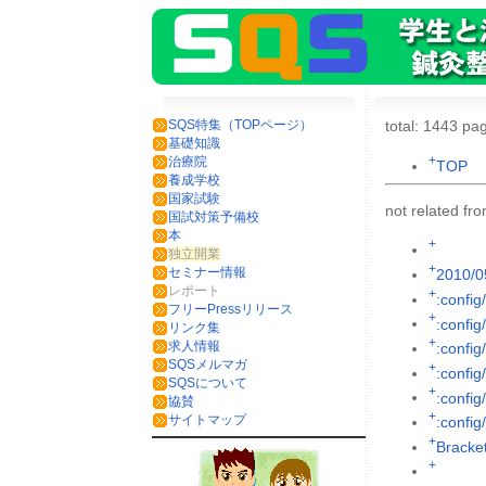
SQS特集（TOPページ）
total: 1443 pag
基礎知識
+
治療院
TOP
養成学校
国家試験
not related f
国試対策予備校
本
+
独立開業
+
セミナー情報
2010/0
レポート
+
:config
フリーPressリリース
+
:config
リンク集
+
求人情報
:config
SQSメルマガ
+
:config
SQSについて
+
:config/
協賛
+
サイトマップ
:config
+
Brack
+