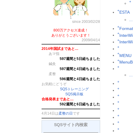
+
+
ESTA
1
...
since 2003/02/28
+
Format
800万アクセス達成！
+
InterWi
ありがとうございます！
2009/04/14
+
InterW
+
2014年国試まであと…
あマ指
+
MENU
597週間と5日経ちました
+
MenuB
鍼灸
+
597週間と4日経ちました
柔整
...
596週間と4日経ちました
+
お気軽にどうぞ
+
SQSトレーニング
SQS掲示板
+
合格発表まであと…
+
592週間と6日経ちました
+
4月14日は
柔整の日
です
+
+
SQSサイト内検索
+