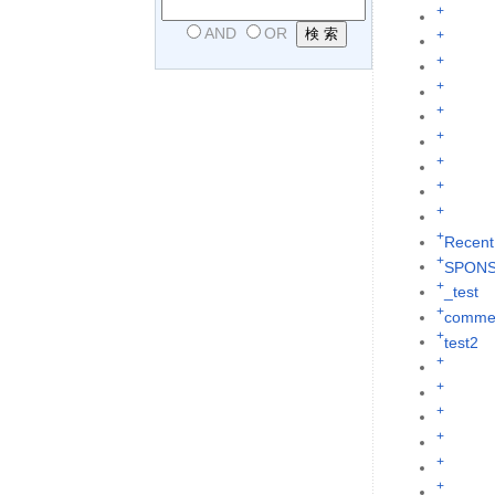
+
AND
OR
+
+
+
+
+
+
+
+
+
Recent
+
SPON
+
_test
+
commen
+
test2
+
+
+
+
+
+