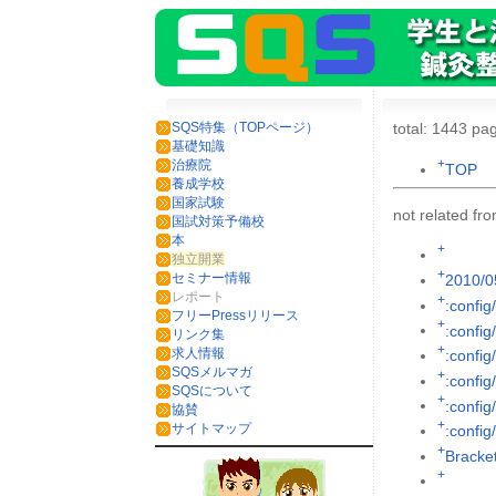
SQS特集（TOPページ）
total: 1443 pag
基礎知識
+
治療院
TOP
養成学校
国家試験
not related f
国試対策予備校
本
+
独立開業
+
セミナー情報
2010/0
レポート
+
:config
フリーPressリリース
+
:config
リンク集
+
求人情報
:config
SQSメルマガ
+
:config
SQSについて
+
:config/
協賛
+
サイトマップ
:config
+
Brack
+