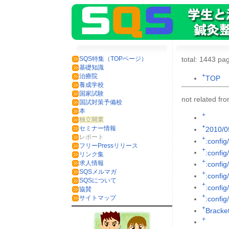
SQS特集（TOPページ）
total: 1443 pag
基礎知識
+
治療院
TOP
養成学校
国家試験
not related f
国試対策予備校
本
+
独立開業
+
セミナー情報
2010/0
レポート
+
:config
フリーPressリリース
+
:config
リンク集
+
求人情報
:config
SQSメルマガ
+
:config
SQSについて
+
:config/
協賛
+
サイトマップ
:config
+
Brack
+