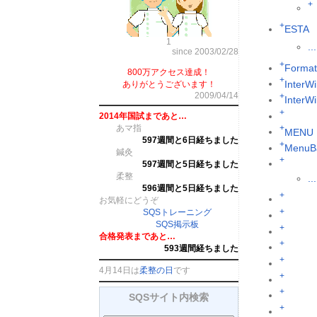
+
+
ESTA
1
...
since 2003/02/28
+
Format
800万アクセス達成！
+
InterWi
ありがとうございます！
2009/04/14
+
InterW
+
2014年国試まであと…
あマ指
+
MENU
597週間と6日経ちました
+
MenuB
鍼灸
+
597週間と5日経ちました
柔整
...
596週間と5日経ちました
+
お気軽にどうぞ
+
SQSトレーニング
SQS掲示板
+
合格発表まであと…
+
593週間経ちました
+
4月14日は
柔整の日
です
+
+
SQSサイト内検索
+