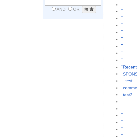
+
AND
OR
+
+
+
+
+
+
+
+
+
Recent
+
SPON
+
_test
+
commen
+
test2
+
+
+
+
+
+