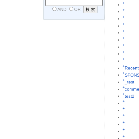
+
AND
OR
+
+
+
+
+
+
+
+
+
Recent
+
SPON
+
_test
+
commen
+
test2
+
+
+
+
+
+