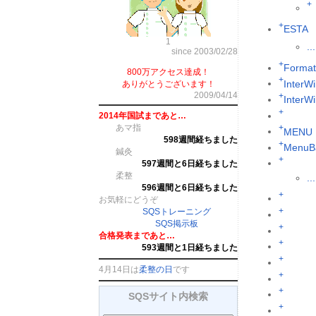
+
+
ESTA
1
...
since 2003/02/28
+
Format
800万アクセス達成！
+
InterWi
ありがとうございます！
2009/04/14
+
InterW
+
2014年国試まであと…
あマ指
+
MENU
598週間経ちました
+
MenuB
鍼灸
+
597週間と6日経ちました
柔整
...
596週間と6日経ちました
+
お気軽にどうぞ
+
SQSトレーニング
SQS掲示板
+
合格発表まであと…
+
593週間と1日経ちました
+
4月14日は
柔整の日
です
+
+
SQSサイト内検索
+