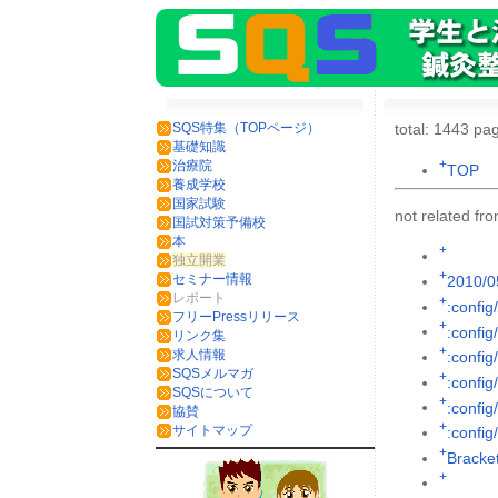
SQS特集（TOPページ）
total: 1443 pag
基礎知識
+
治療院
TOP
養成学校
国家試験
not related f
国試対策予備校
本
+
独立開業
+
セミナー情報
2010/0
レポート
+
:config
フリーPressリリース
+
:config
リンク集
+
求人情報
:config
SQSメルマガ
+
:config
SQSについて
+
:config/
協賛
+
サイトマップ
:config
+
Brack
+