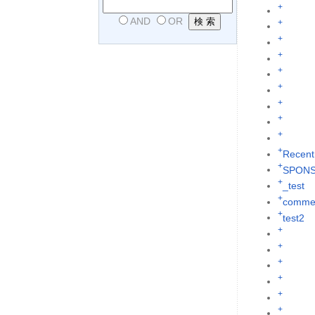
+
AND
OR
+
+
+
+
+
+
+
+
+
Recent
+
SPON
+
_test
+
commen
+
test2
+
+
+
+
+
+