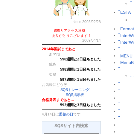
+
+
ESTA
1
...
since 2003/02/28
+
Format
800万アクセス達成！
+
InterWi
ありがとうございます！
2009/04/14
+
InterW
+
2014年国試まであと…
あマ指
+
MENU
598週間と2日経ちました
+
MenuB
鍼灸
+
598週間と1日経ちました
柔整
...
597週間と1日経ちました
+
お気軽にどうぞ
+
SQSトレーニング
SQS掲示板
+
合格発表まであと…
+
593週間と3日経ちました
+
4月14日は
柔整の日
です
+
+
SQSサイト内検索
+