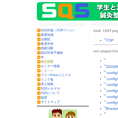
SQS特集（TOPページ）
total: 1443 pag
基礎知識
+
治療院
TOP
養成学校
国家試験
not related f
国試対策予備校
本
+
独立開業
+
セミナー情報
2010/0
レポート
+
:config
フリーPressリリース
+
:config
リンク集
+
求人情報
:config
SQSメルマガ
+
:config
SQSについて
+
:config/
協賛
+
サイトマップ
:config
+
Brack
+