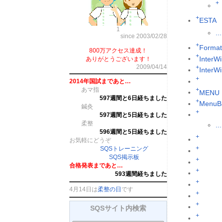
+
+
ESTA
1
...
since 2003/02/28
+
Format
800万アクセス達成！
+
InterWi
ありがとうございます！
2009/04/14
+
InterW
+
2014年国試まであと…
あマ指
+
MENU
597週間と6日経ちました
+
MenuB
鍼灸
+
597週間と5日経ちました
柔整
...
596週間と5日経ちました
+
お気軽にどうぞ
+
SQSトレーニング
SQS掲示板
+
合格発表まであと…
+
593週間経ちました
+
4月14日は
柔整の日
です
+
+
SQSサイト内検索
+