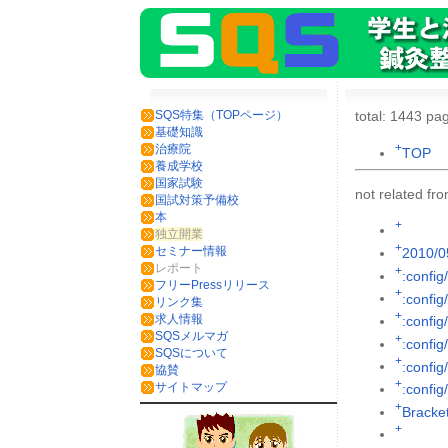
SQS特集（TOPページ）
total: 1443 pag
基礎知識
+
治療院
TOP
養成学校
国家試験
not related f
国試対策予備校
本
+
独立開業
+
セミナー情報
2010/0
レポート
+
:config
フリーPressリリース
+
:config
リンク集
+
求人情報
:config
SQSメルマガ
+
:config
SQSについて
+
:config/
協賛
+
サイトマップ
:config
+
Brack
+