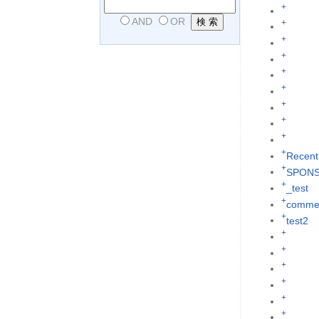
+
AND
OR
+
+
+
+
+
+
+
+
+
Recent
+
SPON
+
_test
+
commen
+
test2
+
+
+
+
+
+