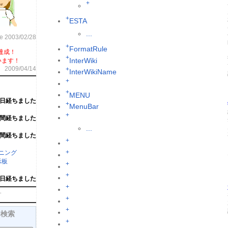
+
+
ESTA
...
ce 2003/02/28
+
FormatRule
達成！
+
InterWiki
います！
2009/04/14
+
InterWikiName
+
+
MENU
1日経ちました
+
MenuBar
+
週間経ちました
...
週間経ちました
+
+
ーニング
示板
+
+
2日経ちました
+
す
+
+
内検索
+