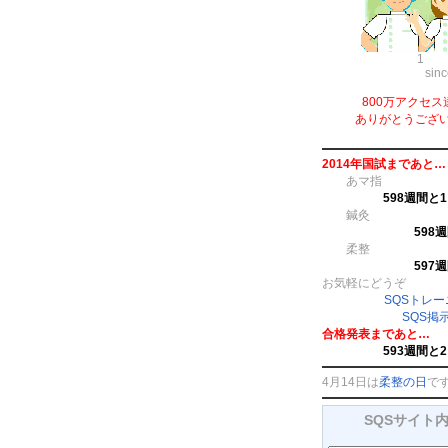
1
sin
800万アクセス
ありがとうござ
2014年国試まであと…
あマ指
598週間と
鍼灸
598
柔整
597
お気軽にどうぞ
SQSトレ
SQS掲
合格発表まであと…
593週間と
4月14日は
柔整の日
で
SQSサイト