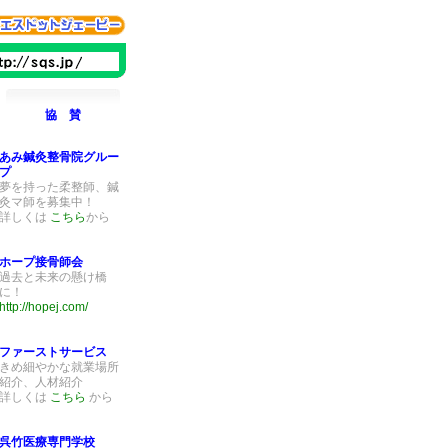
協 賛
あみ鍼灸整骨院グルー
プ
夢を持った柔整師、鍼
灸マ師を募集中！
詳しくは
こちら
から
ホープ接骨師会
過去と未来の懸け橋
に！
http://hopej.com/
ファーストサービス
きめ細やかな就業場所
紹介、人材紹介
詳しくは
こちら
から
呉竹医療専門学校