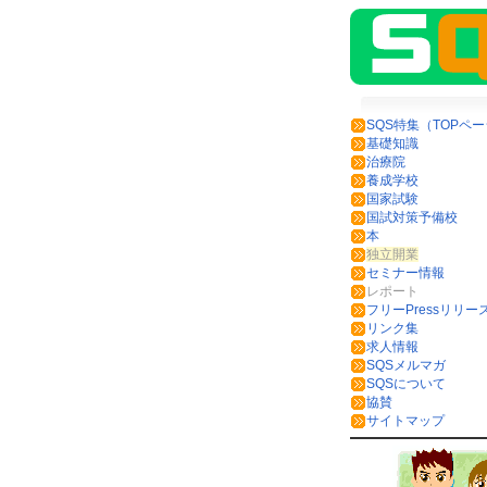
SQS特集（TOPペ
基礎知識
治療院
養成学校
国家試験
国試対策予備校
本
独立開業
セミナー情報
レポート
フリーPressリリー
リンク集
求人情報
SQSメルマガ
SQSについて
協賛
サイトマップ