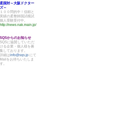
柔国対～大阪ドクター
ズ～
１００問的中！信頼と
実績の柔整師国試模試
個人受験受付中。
http://news.nak.main.jp/
SQSからのお知らせ
SQSに協賛していただ
ける企業・個人様を募
集しております。
詳細は
info@sqs.jp
にて
Mailをお待ちいたしま
す。