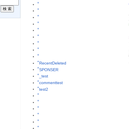
+
R
+
+
+
+
+
+
+
+
+
RecentDeleted
+
SPONSER
+
_test
+
commenttest
+
test2
+
+
+
+
+
+