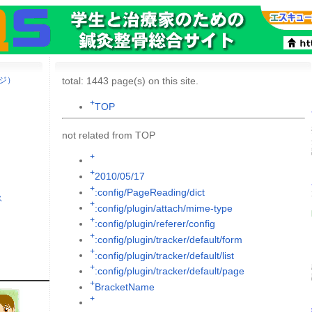
ージ）
total: 1443 page(s) on this site.
+
TOP
not related from TOP
+
+
2010/05/17
+
:config/PageReading/dict
ス
+
:config/plugin/attach/mime-type
+
:config/plugin/referer/config
+
:config/plugin/tracker/default/form
+
:config/plugin/tracker/default/list
+
:config/plugin/tracker/default/page
+
BracketName
+