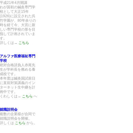
平成21年4月開講
わが国初の鍼灸専門学
校として大正15年
(1926)に設立された呉
竹学園が、80年余りの
時を経て今、大宮に新
しい専門学校の形を目
指して計画されていま
す。
詳しくは→
こちら
アルファ医療福祉専門
学校
絶対合格請負人赤尾先
生が学科長を務める養
成校です。
本年度は鍼灸国試前日
に直前対策講義のイン
ターネット生中継を計
画中です。
くわしくは→
こちら
へ
就職説明会
複数の企業様が合同で
就職説明会を開催。
詳しくは
こちら
から。