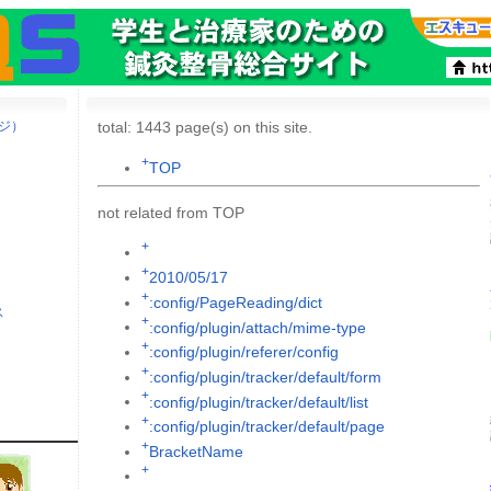
ージ）
total: 1443 page(s) on this site.
+
TOP
not related from TOP
+
+
2010/05/17
+
:config/PageReading/dict
ス
+
:config/plugin/attach/mime-type
+
:config/plugin/referer/config
+
:config/plugin/tracker/default/form
+
:config/plugin/tracker/default/list
+
:config/plugin/tracker/default/page
+
BracketName
+