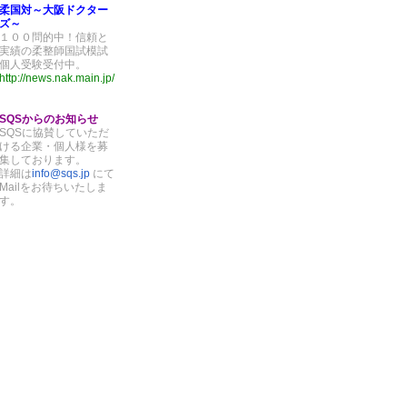
柔国対～大阪ドクター
ズ～
１００問的中！信頼と
実績の柔整師国試模試
個人受験受付中。
http://news.nak.main.jp/
SQSからのお知らせ
SQSに協賛していただ
ける企業・個人様を募
集しております。
詳細は
info@sqs.jp
にて
Mailをお待ちいたしま
す。