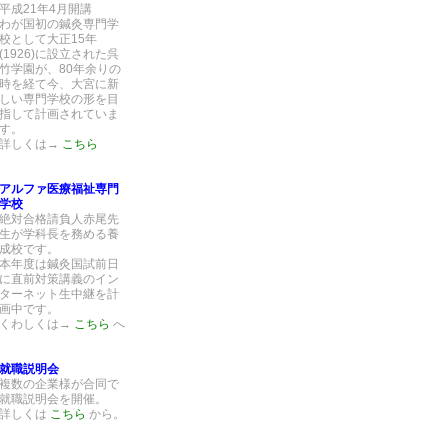
平成21年4月開講
わが国初の鍼灸専門学
校として大正15年
(1926)に設立された呉
竹学園が、80年余りの
時を経て今、大宮に新
しい専門学校の形を目
指して計画されていま
す。
詳しくは→
こちら
アルファ医療福祉専門
学校
絶対合格請負人赤尾先
生が学科長を務める養
成校です。
本年度は鍼灸国試前日
に直前対策講義のイン
ターネット生中継を計
画中です。
くわしくは→
こちら
へ
就職説明会
複数の企業様が合同で
就職説明会を開催。
詳しくは
こちら
から。