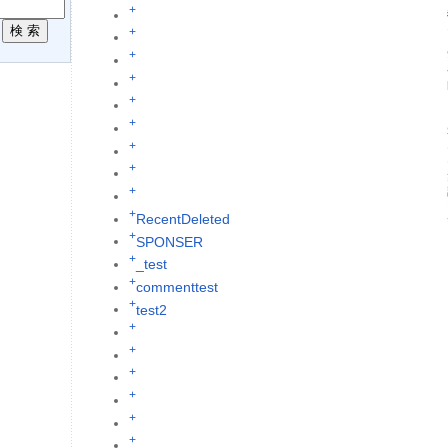
+
R
+
+
+
+
+
+
+
+
+
RecentDeleted
+
SPONSER
+
_test
+
commenttest
+
test2
+
+
+
+
+
+