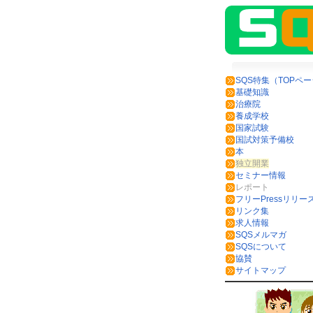
SQS特集（TOPペ
基礎知識
治療院
養成学校
国家試験
国試対策予備校
本
独立開業
セミナー情報
レポート
フリーPressリリー
リンク集
求人情報
SQSメルマガ
SQSについて
協賛
サイトマップ