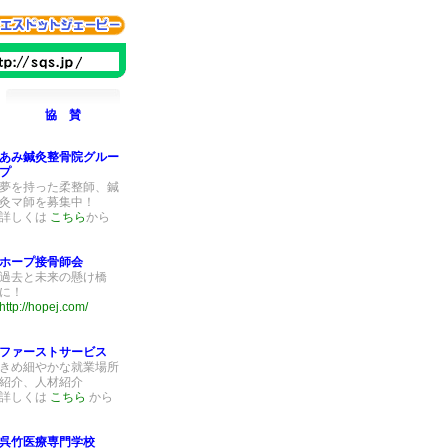
協 賛
あみ鍼灸整骨院グルー
プ
夢を持った柔整師、鍼
灸マ師を募集中！
詳しくは
こちら
から
ホープ接骨師会
過去と未来の懸け橋
に！
http://hopej.com/
ファーストサービス
きめ細やかな就業場所
紹介、人材紹介
詳しくは
こちら
から
呉竹医療専門学校