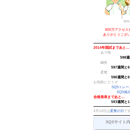
1
sin
800万アクセス
ありがとうござ
2014年国試まであと…
あマ指
598
鍼灸
597週間と
柔整
596週間と
お気軽にどうぞ
SQSトレ
SQS掲
合格発表まであと…
593週間と
4月14日は
柔整の日
で
SQSサイト