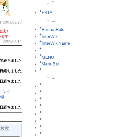
+
+
ESTA
...
ce 2003/02/28
+
FormatRule
達成！
+
InterWiki
います！
2009/04/14
+
InterWikiName
+
+
MENU
週間経ちました
+
MenuBar
+
6日経ちました
...
6日経ちました
+
+
ーニング
示板
+
+
1日経ちました
+
す
+
+
内検索
+